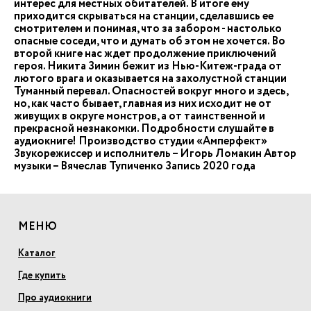
интерес для местных обитателей. В итоге ему
приходится скрываться на станции, сделавшись ее
смотрителем и понимая, что за забором - настолько
опасные соседи, что и думать об этом не хочется. Во
второй книге нас ждет продолжение приключений
героя. Никита Зимин бежит из Нью-Китеж-града от
лютого врага и оказывается на захолустной станции
Туманный перевал. Опасностей вокруг много и здесь,
но, как часто бывает, главная из них исходит не от
живущих в округе монстров, а от таинственной и
прекрасной незнакомки. Подробности слушайте в
аудиокниге! Производство студии «Амперфект»
Звукорежиссер и исполнитель – Игорь Ломакин Автор
музыки – Вячеслав Тупиченко Запись 2020 года
МЕНЮ
Каталог
Где купить
Про аудиокниги