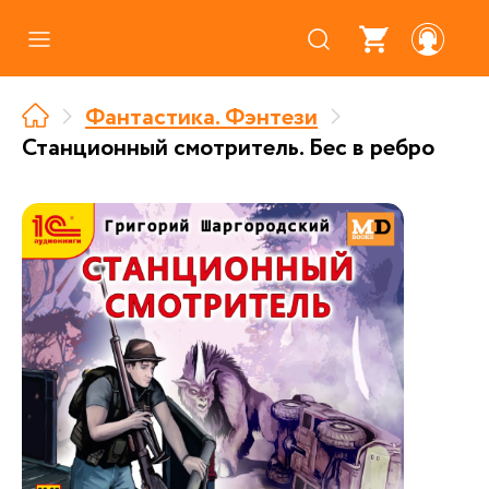
Каталог
Фантастика. Фэнтези
Где купить
Станционный смотритель. Бес в ребро
Про аудиокниги
О нас
Партнерам