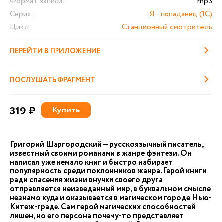
Формат записи:
mp3
Серия:
Я - попаданец (1С)
Цикл:
Станционный смотритель
ПЕРЕЙТИ В ПРИЛОЖЕНИЕ
ПОСЛУШАТЬ ФРАГМЕНТ
319 ₽
Купить
Григорий Шаргородский — русскоязычный писатель,
известный своими романами в жанре фэнтези. Он
написал уже немало книг и быстро набирает
популярность среди поклонников жанра. Герой книги
ради спасения жизни внучки своего друга
отправляется неизведанный мир, в буквальном смысле
незнамо куда и оказывается в магическом городе Нью-
Китеж-граде. Сам герой магических способностей
лишен, но его персона почему-то представляет