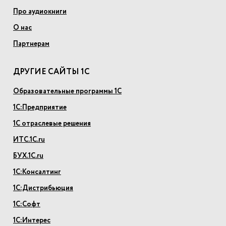
Про аудиокниги
О нас
Партнерам
ДРУГИЕ САЙТЫ 1С
Образовательные программы 1С
1С:Предприятие
1С отраслевые решения
ИТС.1С.ru
БУХ.1С.ru
1С:Консалтинг
1С:Дистрибьюция
1С:Софт
1С:Интерес