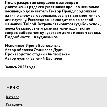
После раскрытия дворцового заговора и
уничтожения ряда его участников прошло несколько
месяцев, но дознаватель Гектор Прайд продолжает
идти по следу заговорщиков, распутывая сплетённую
ими паутину. Расследование сводит его со слепой
шаманкой Тайрой. Встреча становится судьбоносной,
перед безжалостным дознавателем вдруг встаёт
вопрос выбора между чувством долга и зовом сердца.
Подробности — в аудиокниге.
Исполняет Ирина Вознесенская
Автор обложки Станислав Дудин
Производство студии «Амперфект»
Автор музыки Евгений Дергачёв
Запись 2023 года
МЕНЮ
Каталог
Где купить