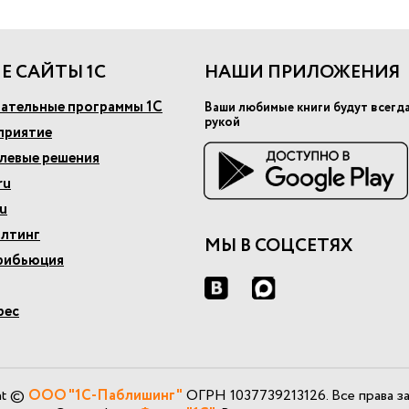
Е САЙТЫ 1С
НАШИ ПРИЛОЖЕНИЯ
ательные программы 1С
Ваши любимые книги будут всегд
рукой
приятие
слевые решения
ru
u
алтинг
МЫ В СОЦСЕТЯХ
рибьюция
рес
ht ©
ООО "1С-Паблишинг"
ОГРН 1037739213126. Все права з