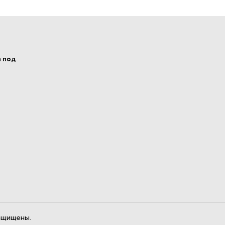
а под
ащищены.