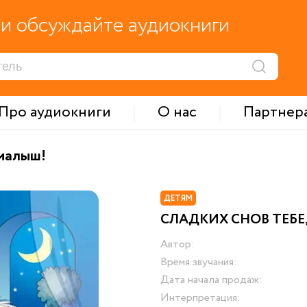
и обсуждайте аудиокниги
Про аудиокниги
О нас
Партнер
 малыш!
ДЕТЯМ
СЛАДКИХ СНОВ ТЕБЕ
Автор:
Время звучания:
Дата начала продаж:
Интерпретация: