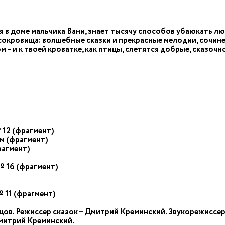
 доме мальчика Вани, знает тысячу способов убаюкать лю
 сокровища: волшебные сказки и прекрасные мелодии, сочи
 – и к твоей кроватке, как птицы, слетятся добрые, сказоч
 12 (фрагмент)
ом (фрагмент)
рагмент)
№ 16 (фрагмент)
№ 11 (фрагмент)
в. Режиссер сказок – Дмитрий Креминский. Звукорежиссер 
Дмитрий Креминский.