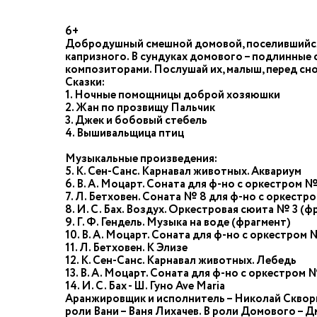
6+
Добродушный смешной домовой, поселившийся в
капризного. В сундуках домового – подлинные
композиторами. Послушай их, малыш, перед сном
Сказки:
1. Ночные помощницы доброй хозяюшки
2. Жан по прозвищу Пальчик
3. Джек и бобовый стебель
4. Вышивальщица птиц
Музыкальные произведения:
5. К. Сен-Санс. Карнавал животных. Аквариум
6. В. А. Моцарт. Соната для ф-но с оркестром №
7. Л. Бетховен. Соната № 8 для ф-но с оркестр
8. И. С. Бах. Воздух. Оркестровая сюита № 3 (ф
9. Г. Ф. Гендель. Музыка на воде (фрагмент)
10. В. А. Моцарт. Соната для ф-но с оркестром 
11. Л. Бетховен. К Элизе
12. К. Сен-Санс. Карнавал животных. Лебедь
13. В. А. Моцарт. Соната для ф-но с оркестром 
14. И. С. Бах - Ш. Гуно Ave Maria
Аранжировщик и исполнитель – Николай Скворцо
роли Вани – Ваня Лихачев. В роли Домового – 