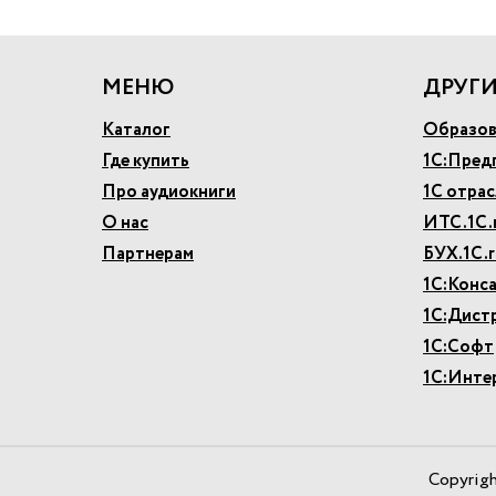
МЕНЮ
ДРУГИ
Каталог
Образов
Где купить
1С:Пред
Про аудиокниги
1С отра
О нас
ИТС.1С.
Партнерам
БУХ.1С.r
1С:Конс
1С:Дист
1С:Софт
1С:Инте
Copyrig