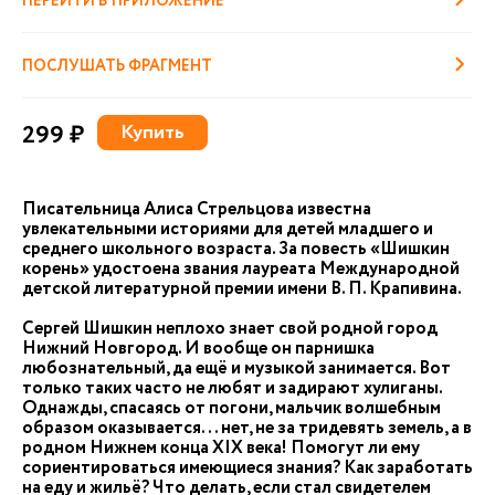
ПЕРЕЙТИ В ПРИЛОЖЕНИЕ
ПОСЛУШАТЬ ФРАГМЕНТ
299 ₽
Купить
Писательница Алиса Стрельцова известна
увлекательными историями для детей младшего и
среднего школьного возраста. За повесть «Шишкин
корень» удостоена звания лауреата Международной
детской литературной премии имени В. П. Крапивина.
Сергей Шишкин неплохо знает свой родной город
Нижний Новгород. И вообще он парнишка
любознательный, да ещё и музыкой занимается. Вот
только таких часто не любят и задирают хулиганы.
Однажды, спасаясь от погони, мальчик волшебным
образом оказывается... нет, не за тридевять земель, а в
родном Нижнем конца XIX века! Помогут ли ему
сориентироваться имеющиеся знания? Как заработать
на еду и жильё? Что делать, если стал свидетелем