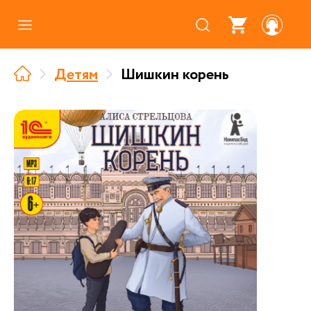
Каталог
Детям
Шишкин корень
Где купить
Про аудиокниги
О нас
Партнерам