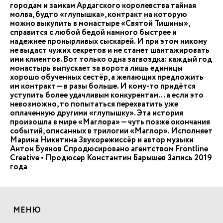
городам и замкам Ардагского королевства тайная
молва, будто «глупышка», контракт на которую
можно выкупить в монастыре «Святой Тишины»,
справится с любой бедой намного быстрее и
надежнее пронырливых сыскарей. И при этом никому
не выдаст чужих секретов и не станет шантажировать
ими клиентов. Вот только одна загвоздка: каждый год
монастырь выпускает за ворота лишь единицы
хорошо обученных сестёр, а желающих предложить
им контракт — в разы больше. И кому-то придётся
уступить более удачливым конкурентам… а если это
невозможно, то попытаться перехватить уже
оплаченную другими «глупышку». Эта история
произошла в мире «Маглора» — чуть позже окончания
событий, описанных в трилогии «Маглор». Исполняет
Марина Никитина Звукорежиссёр и автор музыки
Антон Буянов Спродюсировано агентством Frontline
Creative • Продюсер Константин Барышев Запись 2019
года
МЕНЮ