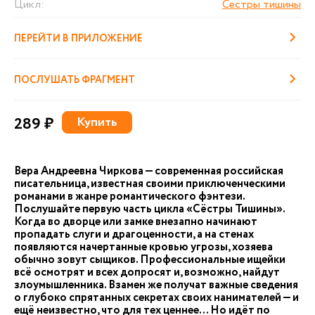
Цикл:
Сестры тишины
ПЕРЕЙТИ В ПРИЛОЖЕНИЕ
ПОСЛУШАТЬ ФРАГМЕНТ
289 ₽
Купить
Вера Андреевна Чиркова — современная российская
писательница, известная своими приключенческими
романами в жанре романтического фэнтези.
Послушайте первую часть цикла «Сёстры Тишины».
Когда во дворце или замке внезапно начинают
пропадать слуги и драгоценности, а на стенах
появляются начертанные кровью угрозы, хозяева
обычно зовут сыщиков. Профессиональные ищейки
всё осмотрят и всех допросят и, возможно, найдут
злоумышленника. Взамен же получат важные сведения
о глубоко спрятанных секретах своих нанимателей — и
ещё неизвестно, что для тех ценнее… Но идёт по