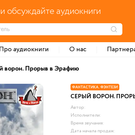
и обсуждайте аудиокниги
Про аудиокниги
О нас
Партнер
й ворон. Прорыв в Эрафию
ФАНТАСТИКА. ФЭНТЕЗИ
СЕРЫЙ ВОРОН. ПРОР
Автор:
Исполнители:
Время звучания:
Дата начала продаж: