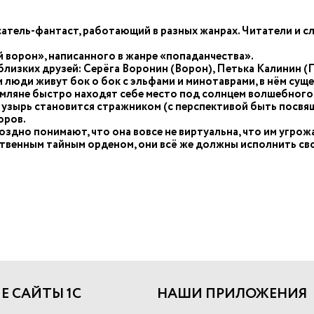
атель-фантаст, работающий в разных жанрах. Читатели и с
 ворон», написанного в жанре «попаданчества».
близких друзей: Серёга Воронин (Ворон), Петька Калинин (
м люди живут бок о бок с эльфами и минотаврами, в нём суще
Земляне быстро находят себе место под солнцем волшебного
 Пузырь становится стражником (с перспективой быть посвя
оров.
оздно понимают, что она вовсе не виртуальна, что им угр
венным тайным орденом, они всё же должны исполнить сво
Е САЙТЫ 1С
НАШИ ПРИЛОЖЕНИЯ