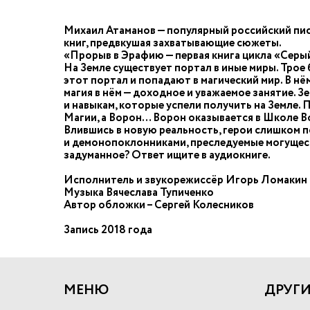
Михаил Атаманов — популярный российский пис
книг, предвкушая захватывающие сюжеты.
«Прорыв в Эрафию — первая книга цикла «Серый
На Земле существует портал в иные миры. Трое 
этот портал и попадают в магический мир. В нё
магия в нём — доходное и уважаемое занятие. 
и навыкам, которые успели получить на Земле.
Магии, а Ворон… Ворон оказывается в Школе В
Влившись в новую реальность, герои слишком п
и демонопоклонниками, преследуемые могущест
задуманное? Ответ ищите в аудиокниге.
Исполнитель и звукорежиссёр Игорь Ломакин
Музыка Вячеслава Тупиченко
Автор обложки – Сергей Колесников
Запись 2018 года
МЕНЮ
ДРУГИ