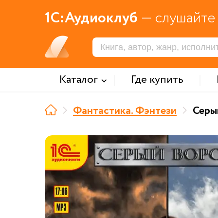
1С:Аудиоклуб
— слушайте 
Каталог
Где купить
Фантастика. Фэнтези
Серы