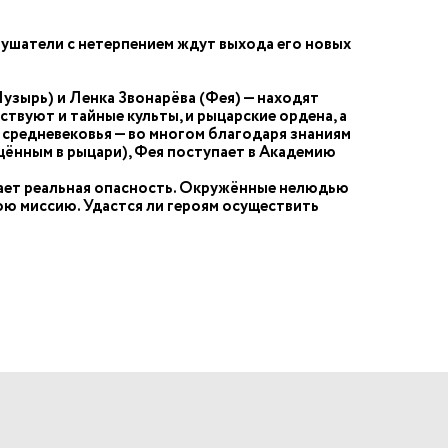
лушатели с нетерпением ждут выхода его новых
Пузырь) и Ленка Звонарёва (Фея) — находят
ствуют и тайные культы, и рыцарские ордена, а
 средневековья — во многом благодаря знаниям
щённым в рыцари), Фея поступает в Академию
ожает реальная опасность. Окружённые нелюдью
ю миссию. Удастся ли героям осуществить