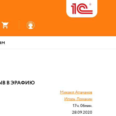
ам
ЫВ В ЭРАФИЮ
Михаил Атаманов
Игорь Ломакин
17ч. 06мин.
28.09.2020