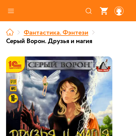
Каталог
Фантастика. Фэнтези
Где купить
Серый Ворон. Друзья и магия
Про аудиокниги
О нас
Партнерам