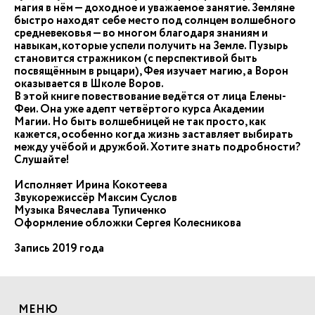
магия в нём — доходное и уважаемое занятие. Земляне
быстро находят себе место под солнцем волшебного
средневековья — во многом благодаря знаниям и
навыкам, которые успели получить на Земле. Пузырь
становится стражником (с перспективой быть
посвящённым в рыцари), Фея изучает магию, а Ворон
оказывается в Школе Воров.
В этой книге повествование ведётся от лица Елены-
Феи. Она уже адепт четвёртого курса Академии
Магии. Но быть волшебницей не так просто, как
кажется, особенно когда жизнь заставляет выбирать
между учёбой и дружбой. Хотите знать подробности?
Слушайте!
Исполняет Ирина Кокотеева
Звукорежиссёр Максим Суслов
Музыка Вячеслава Тупиченко
Оформление обложки Сергея Колесникова
Запись 2019 года
МЕНЮ