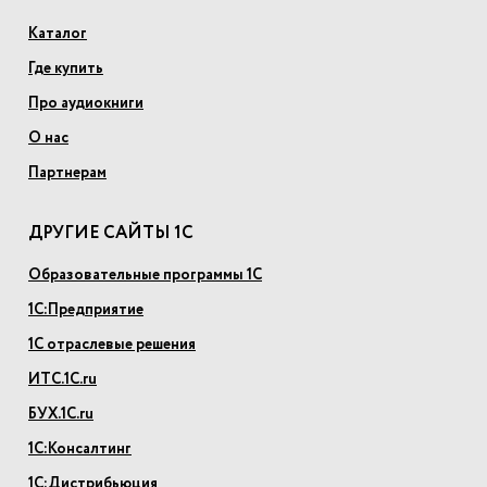
Каталог
Где купить
Про аудиокниги
О нас
Партнерам
ДРУГИЕ САЙТЫ 1С
Образовательные программы 1С
1С:Предприятие
1С отраслевые решения
ИТС.1С.ru
БУХ.1С.ru
1С:Консалтинг
1С:Дистрибьюция