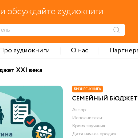
и обсуждайте аудиокниги
Про аудиокниги
О нас
Партнер
джет XXI века
БИЗНЕС-КНИГА
СЕМЕЙНЫЙ БЮДЖЕТ 
Автор:
Исполнители:
Время звучания:
Дата начала продаж: