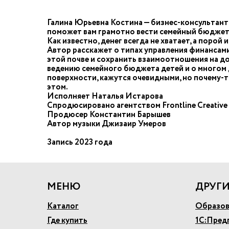
Галина Юрьевна Костина — бизнес-консультант 
поможет вам грамотно вести семейный бюджет
Как известно, денег всегда не хватает, а порой
Автор расскажет о типах управления финансами
этой почве и сохранить взаимоотношения на дол
ведению семейного бюджета детей и о многом д
поверхности, кажутся очевидными, но почему-то
этом.
Исполняет Наталья Истарова
Спродюсировано агентством Frontline Creative
Продюсер Константин Барышев
Автор музыки Джизаир Умеров
Запись 2023 года
МЕНЮ
ДРУГИ
Каталог
Образов
Где купить
1С:Пред