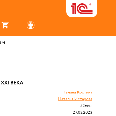
ам
XXI ВЕКА
Галина Костина
Наталья Истарова
52мин.
27.03.2023