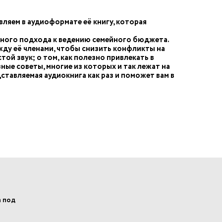
ляем в аудиоформате её книгу, которая
стемного подхода к ведению семейного бюджета.
жду её членами, чтобы снизить конфликты на
ой звук; о том, как полезно привлекать в
ые советы, многие из которых и так лежат на
дставляемая аудиокнига как раз и поможет вам в
а под