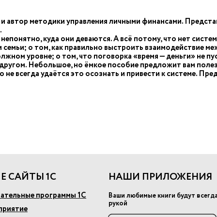
и автор методики управления личными финансами. Представ
.
 и непонятно, куда они деваются. А всё потому, что нет си
 семьи; о том, как правильно выстроить взаимодействие ме
жном уровне; о том, что поговорка «время — деньги» не пуст
ругом. Небольшое, но ёмкое пособие предложит вам полезн
 не всегда удаётся это осознать и привести к системе. Пре
Е САЙТЫ 1С
НАШИ ПРИЛОЖЕНИЯ
ательные программы 1С
Ваши любимые книги будут всегд
рукой
приятие