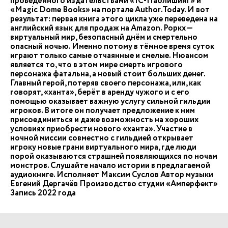
проведённого издательствами «1С-Паблишинг» и
«Magic Dome Books» на портале Author.Today. И вот
результат: первая книга этого цикла уже переведена на
английский язык для продаж на Amazon. Роркх —
виртуальный мир, безопасный днём и смертельно
опасный ночью. Именно потому в тёмное время суток
играют только самые отчаянные и смелые. Нюансом
является то, что в этом мире смерть игрового
персонажа фатальна, а новый стоит больших денег.
Главный герой, потеряв своего персонажа, или, как
говорят, «ханта», берёт в аренду чужого и с его
помощью оказывает важную услугу сильной гильдии
игроков. В итоге он получает предложение к ним
присоединиться и даже возможность на хороших
условиях приобрести нового «ханта». Участие в
ночной миссии совместно с гильдией открывает
игроку новые грани виртуального мира, где люди
порой оказываются страшней появляющихся по ночам
монстров. Слушайте начало истории в предлагаемой
аудиокниге. Исполняет Максим Суслов Автор музыки
Евгений Дергачёв Производство студии «Амперфект»
Запись 2022 года