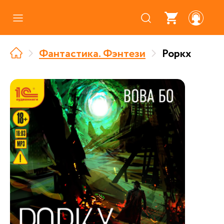
Каталог
Фантастика. Фэнтези
Роркх
Где купить
Про аудиокниги
О нас
Партнерам