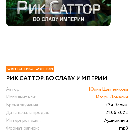
ФАНТАСТИКА. ФЭНТЕЗИ
РИК САТТОР. ВО СЛАВУ ИМПЕРИИ
Автор:
Юлия Цыпленкова
Исполнители:
Игорь Ломакин
Время звучания:
22ч. 35мин.
Дата начала продаж:
21.06.2022
Интерпретация:
Аудиокнига
Формат записи:
mp3