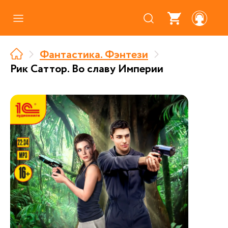
Каталог
Фантастика. Фэнтези
Где купить
Рик Саттор. Во славу Империи
Про аудиокниги
О нас
Партнерам