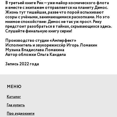
В третьей книге Рик — уже майор космического флота
и вместе с экипажем отправляется на планету Демос.
Жизнь тут тишайшая, разве что порой вспыхивают
ссоры с учёными, занимающимися раскопками. Но это
мнимое спокойствие: Демос не так уж прост. Рику
предстоит разобраться в тайнах, скрывающихся здесь.
Слушайте финальную книгу серии!
Производство студии «Амперфект»
Исполнитель и звукорежиссёр Игорь Ломакин
Музыка Владислава Ломакина
Автор обложки Ольга Кандела
Запись 2022 года
МЕНЮ
Каталог
Где купить
Про аудиокниги