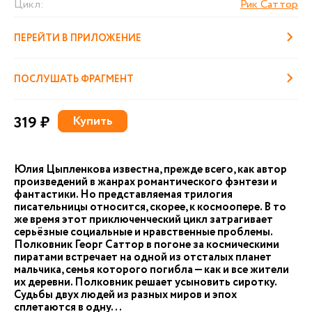
Цикл:
Рик Саттор
ПЕРЕЙТИ В ПРИЛОЖЕНИЕ
ПОСЛУШАТЬ ФРАГМЕНТ
319 ₽
Купить
Юлия Цыпленкова известна, прежде всего, как автор
произведений в жанрах романтического фэнтези и
фантастики. Но представляемая трилогия
писательницы относится, скорее, к космоопере. В то
же время этот приключенческий цикл затрагивает
серьёзные социальные и нравственные проблемы.
Полковник Георг Саттор в погоне за космическими
пиратами встречает на одной из отсталых планет
мальчика, семья которого погибла — как и все жители
их деревни. Полковник решает усыновить сиротку.
Судьбы двух людей из разных миров и эпох
сплетаются в одну...