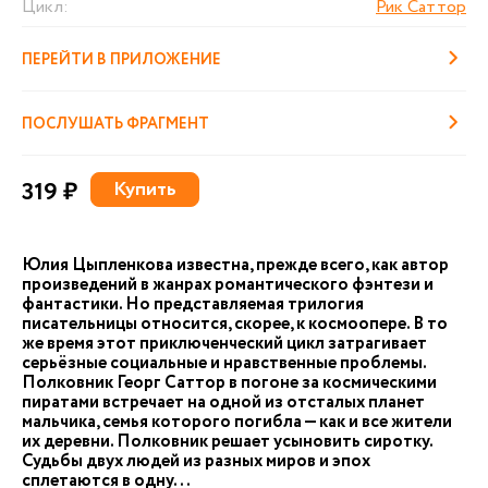
Цикл:
Рик Саттор
ПЕРЕЙТИ В ПРИЛОЖЕНИЕ
ПОСЛУШАТЬ ФРАГМЕНТ
319 ₽
Купить
Юлия Цыпленкова известна, прежде всего, как автор
произведений в жанрах романтического фэнтези и
фантастики. Но представляемая трилогия
писательницы относится, скорее, к космоопере. В то
же время этот приключенческий цикл затрагивает
серьёзные социальные и нравственные проблемы.
Полковник Георг Саттор в погоне за космическими
пиратами встречает на одной из отсталых планет
мальчика, семья которого погибла — как и все жители
их деревни. Полковник решает усыновить сиротку.
Судьбы двух людей из разных миров и эпох
сплетаются в одну...