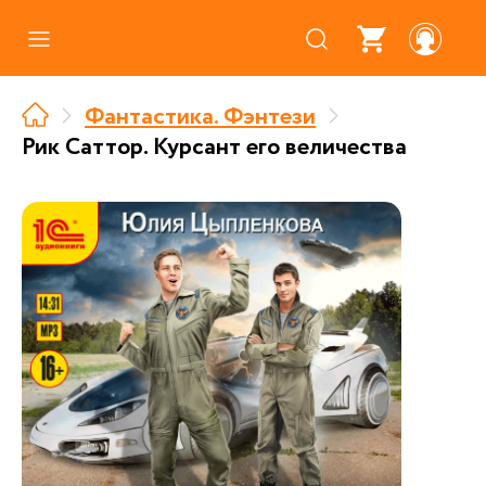
Каталог
Фантастика. Фэнтези
Где купить
Рик Саттор. Курсант его величества
Про аудиокниги
О нас
Партнерам