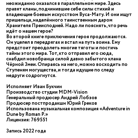
неожиданно оказался в параллельном мире. Здесь
правят кланы, подчинившие себе силы стихий и
владеющие боевым искусством Вуса-Мату. И они ищут
пришельца, наделённого таинственным даром
Хранителя Преисподней. Надо ли пояснять, что речь
идёт о нашем герое?
Во второй книге приключения героя продолжаются.
Он уцелел в передрягах и встал на путь воина. Ему
предстоит преодолеть многие тяготы и постичь
тайны этого мира. Тот, кто отправил его сюда,
снабдил новобранца силой давно забытого клана
Чёрной Змеи. Опираясь на него, можно восходить по
Ступеням могущества, и тогда идущие по следу
недруги содрогнутся.
Исполняет Иван Букчин
Производство студии MDM-Vision
Генеральный продюсер Андрей Лобзов
Продюсер постпродакшн Юрий Греков
Использована музыкальная композиция «Adventure in
Dune by Roman P.»
Лицензия: 769551
Запись 2022 года