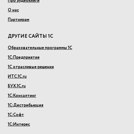
Про аудиокниги
О нас
Партнерам
ДРУГИЕ САЙТЫ 1С
Образовательные программы 1С
1С:Предприятие
1С отраслевые решения
ИТС.1С.ru
БУХ.1С.ru
1С:Консалтинг
1С:Дистрибьюция
1С:Софт
1С:Интерес