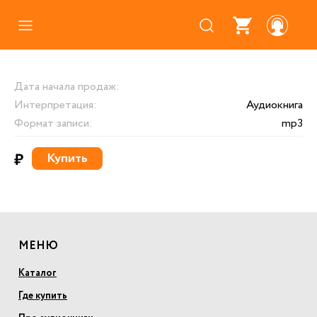
Каталог
Дата начала продаж:
Где купить
Интерпретация:
Аудиокнига
Про аудиокниги
Формат записи:
mp3
О нас
₽
Купить
Партнерам
МЕНЮ
Каталог
Где купить