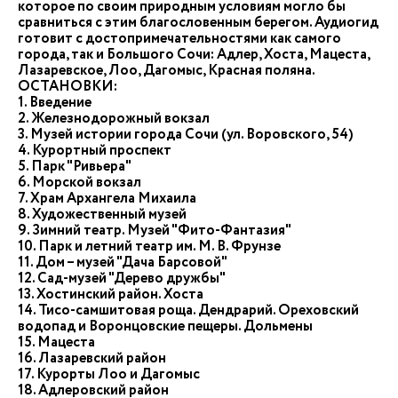
которое по своим природным условиям могло бы
сравниться с этим благословенным берегом. Аудиогид
готовит с достопримечательностями как самого
города, так и Большого Сочи: Адлер, Хоста, Мацеста,
Лазаревское, Лоо, Дагомыс, Красная поляна.
ОСТАНОВКИ:
1. Введение
2. Железнодорожный вокзал
3. Музей истории города Сочи (ул. Воровского, 54)
4. Курортный проспект
5. Парк "Ривьера"
6. Морской вокзал
7. Храм Архангела Михаила
8. Художественный музей
9. Зимний театр. Музей "Фито-Фантазия"
10. Парк и летний театр им. М. В. Фрунзе
11. Дом – музей "Дача Барсовой"
12. Сад-музей "Дерево дружбы"
13. Хостинский район. Хоста
14. Тисо-самшитовая роща. Дендрарий. Ореховский
водопад и Воронцовские пещеры. Дольмены
15. Мацеста
16. Лазаревский район
17. Курорты Лоо и Дагомыс
18. Адлеровский район