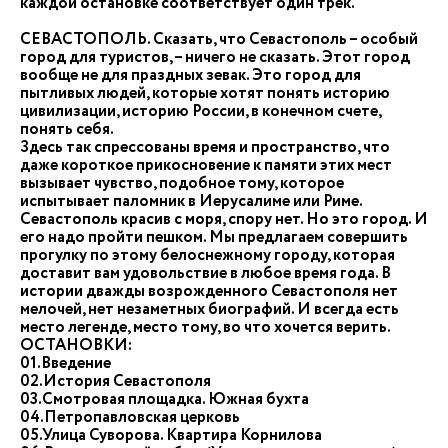
каждой остановке соответствует один трек.
СЕВАСТОПОЛЬ. Сказать, что Севастополь – особый
город для туристов, – ничего не сказать. Этот город
вообще не для праздных зевак. Это город для
пытливых людей, которые хотят понять историю
цивилизации, историю России, в конечном счете,
понять себя.
Здесь так спрессованы время и пространство, что
даже короткое прикосновение к памяти этих мест
вызывает чувство, подобное тому, которое
испытывает паломник в Иерусалиме или Риме.
Севастополь красив с моря, спору нет. Но это город. И
его надо пройти пешком. Мы предлагаем совершить
прогулку по этому белоснежному городу, которая
доставит вам удовольствие в любое время года. В
истории дважды возрожденного Севастополя нет
мелочей, нет незаметных биографий. И всегда есть
место легенде, место тому, во что хочется верить.
ОСТАНОВКИ:
01.Введение
02.История Севастополя
03.Смотровая площадка. Южная бухта
04.Петропавловская церковь
05.Улица Суворова. Квартира Корнилова