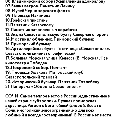
06.Владимирский собор (Усыпальница адмиралов)
07.Башня ветров. Памятник Ленину
08.Музей Черноморского флота
09.Площадь Нахимова
10.Графская пристань
11.Памятник Казарскому
12.Памятник затопленным кораблям
13.Вид на Севастопольскую бухту. Северная сторона
14.Мостик влюбленных. Приморский бульвар
15.Приморский бульвар
16.Артиллерийская бухта. Гостиница «Севастополь».
Севастополь кинематографический
17.Большая Морская улица. Кенасса (Б. Морская, 11) и
кинотеатр «Победа»
18.Покровский собор. Почтамт
19. Площадь Ушакова. Матросский клуб.
Севастопольский трамвай
20.Исторический бульвар. Памятник Тотлебену
21.Панорама «Оборона Севастополя»
СОЧИ. Самое теплое место в России, единственные в
нашей стране субтропики. Лучшая приморская
здравница. Регион с богатейшей флорой. Всё это
Сочи, многоликий, многогранный, но для всех
любимый и всегда гостеприимный. В России нет места,