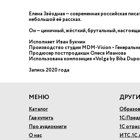
Елена Звёздная — современная российская писа
небольшой её рассказ.
Он — циничный, жёсткий, брутальный, настояща
Исполняет Иван Букчин
Производство студии MDM-Vision • Генераль
Продюсер постпродакшн Олеся Иванова
Использована композиция «Volga by Biba Dupont»
Запись 2020 года
МЕНЮ
ДРУГИ
Каталог
Образов
Где купить
1С:Пред
Про аудиокниги
1С отра
О нас
ИТС.1С.