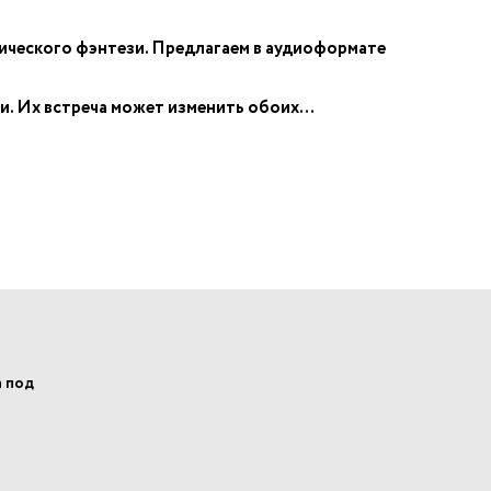
тического фэнтези. Предлагаем в аудиоформате
ами. Их встреча может изменить обоих…
а под