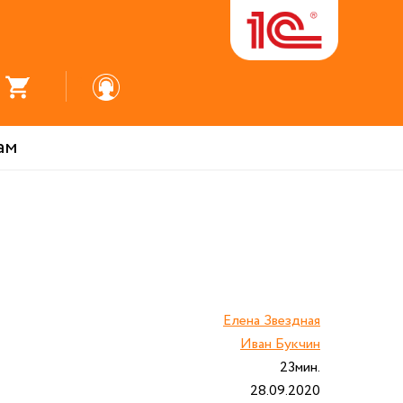
ам
Елена Звездная
Иван Букчин
23мин.
28.09.2020