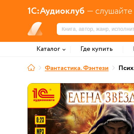
1С:Аудиоклуб
— слушайте 
Каталог
Где купить
Фантастика. Фэнтези
Псих.