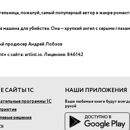
тельница, пожалуй, самый популярный автор в жанре роман
я машина для убийства. Она — хрупкий ангел с серыми глаз
ный продюсер Андрей Лобзов
 с сайта: artlist.io. Лицензия: 846142
Е САЙТЫ 1С
НАШИ ПРИЛОЖЕНИЯ
ательные программы 1С
Ваши любимые книги будут всегд
рукой
приятие
слевые решения
ru