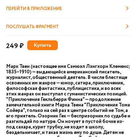
ПЕРЕЙТИ В ПРИЛОЖЕНИЕ
ПОСЛУШАТЬ ФРАГМЕНТ
249 ₽
Купить
Марк Твен (настоящее имя Сэмюэл Лэнгхорн Клеменс;
1835–1910) — выдающийся американский писатель,
журналист, общественный деятель. В числе блестяще
освоенных им жанров — юмор, сатира, приключения,
философская фантастика, публицистика, и во всех
этих жанрах он выступал с гуманистических позиций.
"Приключения Гекльберри Финна" — продолжение
замечательной книги Марка Твена "Приключения Тома
Сойера", только на сей раз в центре событий не Том, а
его приятель. Озорник Гек — беспризорник по судьбе и
разгильдяй по натуре. Он ночует в пустой бочке из-
под сахара, курит трубку, не ходит в школу,
бездельничает, и такая жизнь ему по душе. Детям не