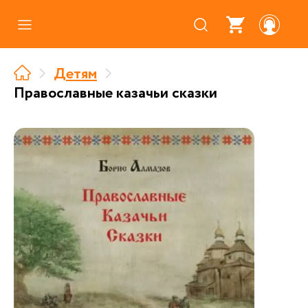
Каталог
Детям
Где купить
Православные казачьи сказки
Про аудиокниги
О нас
Партнерам