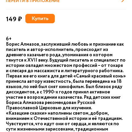
ПЕРЕЙТИ В ПРИЛОЖЕНИЕ
149 ₽
Купить
6+
Борис Алмазов, заслуживший любовь и признание как
писатель и автор-исполнитель, происходит из
древнего казачьего рода, упоминания о котором
тянутся к XVII веку. Будущий писатель и специалист по
истории овладел множеством профессий – от токаря
и слесаря до массажиста и литературного работника.
Первая же его книга для детей «Самый красивый конь»
принесла автору известность, была переведена на 18
языков, по ней был снят кинофильм. Был близок ряду
диссидентов, а с 1990-х годов принял активное
участие в возрождении казачества. Ряд детских книг
Бориса Алмазова рекомендован Русской
Православной Церковью для изучения.
«Казацкие сказки» наполнены светом, добром,
вниманием к Отечественной истории и её традициям.
Чувствуется, что идут они от сердца, и являются по
сути жизненными зарисовками, традиционным