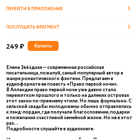
ПЕРЕЙТИ В ПРИЛОЖЕНИЕ
ПОСЛУШАТЬ ФРАГМЕНТ
249 ₽
Купить
Елена Звёздная — современная российская
писательница, пожалуй, самый популярный автор в
жанре романтического фэнтези. Предлагаем в
аудиоформате ее повесть «Право первой ночи».
В Алландии право первой ночи уже давно стало
пережитком прошлого и только на далеких островах
этот закон по-прежнему чтили. Но лишь формально. С
сельской свадьбы молодожены обычно отправлялись
к лэнд-лордам, где получали благословение, подарки
и пожелания счастливой семейной жизни. Но не в этот
раз…
Подробности слушайте в аудиокниге.