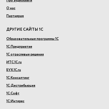
Про аудиокниги
О нас
Партнерам
ДРУГИЕ САЙТЫ 1С
Образовательные программы 1С
1С:Предприятие
1С отраслевые решения
ИТС.1С.ru
БУХ.1С.ru
1С:Консалтинг
1С:Дистрибьюция
1С:Софт
1С:Интерес