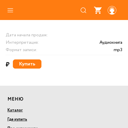
Каталог
Дата начала продаж:
Где купить
Интерпретация:
Аудиокнига
Про аудиокниги
Формат записи:
mp3
О нас
₽
Купить
Партнерам
МЕНЮ
Каталог
Где купить