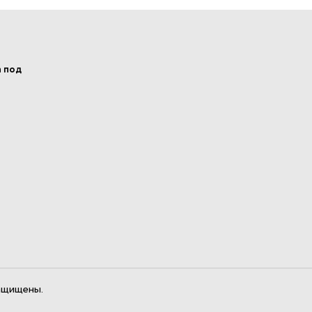
а под
ащищены.