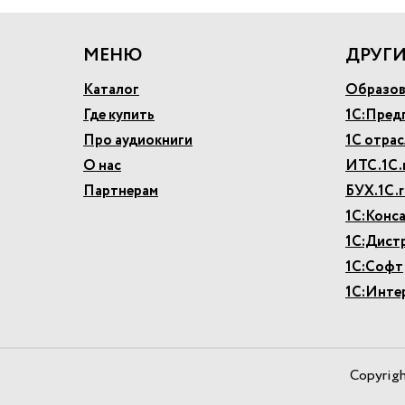
МЕНЮ
ДРУГИ
Каталог
Образов
Где купить
1С:Пред
Про аудиокниги
1С отра
О нас
ИТС.1С.
Партнерам
БУХ.1С.r
1С:Конс
1С:Дист
1С:Софт
1С:Инте
Copyrig