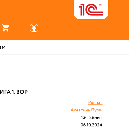
ам
ГА 1. ВОР
Роннат
Алевтина Пугач
13ч. 28мин.
06.10.2024