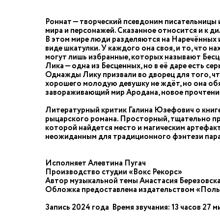
Роннат — творческий псевдоним писательницы и
мира и персонажей. Сказанное относится и к д
В этом мире люди разделяются на Наречённых и 
виде шкатулки. У каждого она своя, и то, что н
могут лишь избранные, которых называют Бес
Лика — одна из Бесценных, но в её даре есть с
Однажды Лику призвали во дворец для того, чт
хорошего молодую девушку не ждёт, но она обя
завораживающий мир Ародана, новое прочтение 
Литературный критик Галина Юзефович о книге
рыцарского романа. Просторный, тщательно пр
которой найдется место и магическим артефак
неожиданным для традиционного фэнтези пара
Исполняет Алевтина Пугач
Производство студии «Вокс Рекорс»
Автор музыкальной темы Анастасия Березовск
Обложка предоставлена издательством «Пол
Запись 2024 года Время звучания: 13 часов 27 м