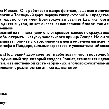
з Москвы. Она работает в жанре фэнтези, чаще всего эпич
илогии «Последний дар», первую книгу которой мы предста
тех, у кого нет имён. Всем вокруг заправляет Двуликая бог
аходится внутри, может оказаться как великим благом, так и
ценными.
ерьёзный изъян: шкатулки она открывает далеко не сразу, а 
обы открыть шкатулку заносчивого принца Севира. Но он по
зана выполнить уговор, иначе над ней и её семьей нависнет
мифа о Пандоре, сильные характеры и увлекательный сюжет
: «Последний дар» сочетает в себе поэтичность восточной
одуманный мир, который создает Роннат, становится идеа
там, и таинственной касте избранных, и головокружительны
ллелям с реальностью дня сегодняшнего»
ая
ынь»
инут