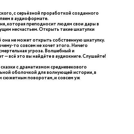
еского, с серьёзной проработкой созданного
вляем в аудиоформате.
иня, которая преподносит людям свои дары в
 сущим несчастьем. Открыть такие шкатулки
ещё она не может открыть собственную шкатулку.
чему-то совсем не хочет этого. Ничего
 смертельная угроза. Волшебный и
 — всё это вы найдёте в аудиокниге. Слушайте!
 сказки с драматизмом средневекового
льной оболочкой для волнующей истории, в
м сюжетным поворотам, и совсем уж