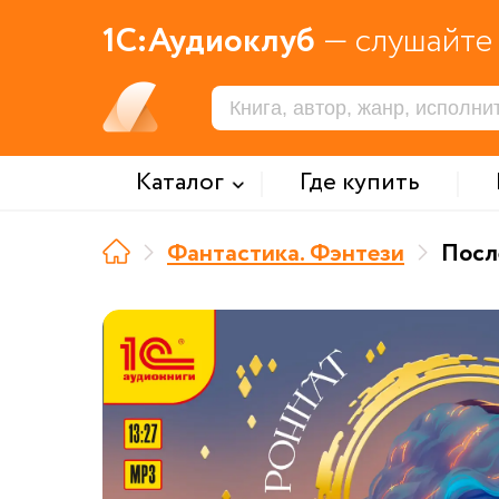
1С:Аудиоклуб
— слушайте 
Каталог
Где купить
Фантастика. Фэнтези
Посл