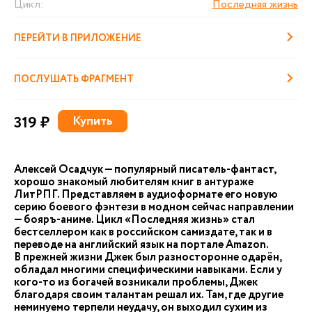
Цикл:
Последняя жизнь
ПЕРЕЙТИ В ПРИЛОЖЕНИЕ
ПОСЛУШАТЬ ФРАГМЕНТ
319 ₽
Купить
Алексей Осадчук — популярный писатель-фантаст,
хорошо знакомый любителям книг в антураже
ЛитРПГ. Представляем в аудиоформате его новую
серию боевого фэнтези в модном сейчас направлении
— бояръ-аниме. Цикл «Последняя жизнь» стал
бестселлером как в российском самиздате, так и в
переводе на английский язык на портале Amazon.
В прежней жизни Джек был разносторонне одарён,
обладал многими специфическими навыками. Если у
кого-то из богачей возникали проблемы, Джек
благодаря своим талантам решал их. Там, где другие
неминуемо терпели неудачу, он выходил сухим из