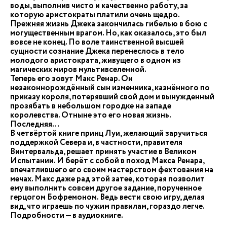
воды, выполнив чисто и качественно работу, за
которую аристократы платили очень щедро.
Прежняя жизнь Джека закончилась гибелью в бою с
могущественным врагом. Но, как оказалось, это был
вовсе не конец. По воле таинственной высшей
сущности сознание Джека перенеслось в тело
молодого аристократа, живущего в одном из
магических миров мультивселенной.
Теперь его зовут Макс Ренар. Он
незаконнорождённый сын изменника, казнённого по
приказу короля, потерявший свой дом и вынужденный
прозябать в небольшом городке на западе
королевства. Отныне это его новая жизнь.
Последняя…
В четвёртой книге принц Луи, желающий заручиться
поддержкой Севера и, в частности, правителя
Винтервальда, решает принять участие в Великом
Испытании. И берёт с собой в поход Макса Ренара,
впечатлившего его своим мастерством фехтования на
мечах. Макс даже рад этой затее, которая позволит
ему выполнить совсем другое задание, порученное
герцогом Бофремоном. Ведь вести свою игру, делая
вид, что играешь по чужим правилам, гораздо легче.
Подробности — в аудиокниге.