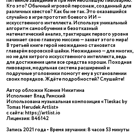
питейное заведение и при нём небольшую пивоварню.
Кто это? Обычный игровой персонаж, созданный для
различных квестов? Как бы не так. Это оказавшийся
случайно в игре прототип боевого ИИ —
искусственного интеллекта. Используя уникальный
алгоритм самообучения и безотказный
математический анализ, трактирщик первого уровня
начинает свою главную миссию — захват этого мира!
В третьей книге герой неожиданно становится
главарём воровской шайки. Неожиданно — для многих,
но не для хитрого искусственного интеллекта, ведь
для достижения цели все средства хороши. Походная
пивоварня, модульная система расширений и
подручные уголовники помогут ему в установлении
своих порядков. Ждёте подробностей? Слушайте!
Автор обложки Ксения Никитина
Исполняет Влад Римский
Использована музыкальная композиция «Tleskac by
Tomas Herudek Artlist»
с сайта: https://artlist.io
Лицензия: 846142
Запись 2021 года • Время звучания: 8 часов 53 минуты