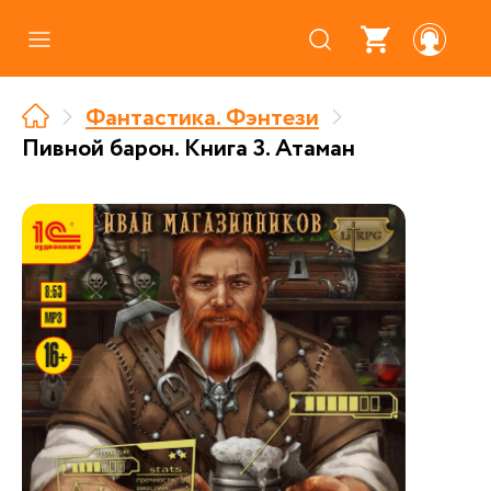
Каталог
Фантастика. Фэнтези
Где купить
Пивной барон. Книга 3. Атаман
Про аудиокниги
О нас
Партнерам