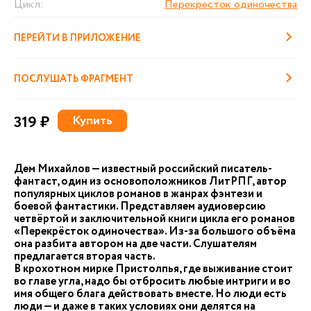
Цикл:
Перекресток одиночества
ПЕРЕЙТИ В ПРИЛОЖЕНИЕ
ПОСЛУШАТЬ ФРАГМЕНТ
319 ₽
Купить
Дем Михайлов — известный российский писатель-
фантаст, один из основоположников ЛитРПГ, автор
популярных циклов романов в жанрах фэнтези и
боевой фантастики. Представляем аудиоверсию
четвёртой и заключительной книги цикла его романов
«Перекрёсток одиночества». Из-за большого объёма
она разбита автором на две части. Слушателям
предлагается вторая часть.
В крохотном мирке Пристолпья, где выживание стоит
во главе угла, надо бы отбросить любые интриги и во
имя общего блага действовать вместе. Но люди есть
люди — и даже в таких условиях они делятся на