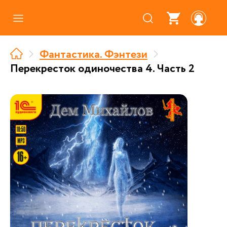
Каталог
Фантастика. Фэнтези
Где купить
Перекресток одиночества 4. Часть 2
Про аудиокниги
О нас
Партнерам