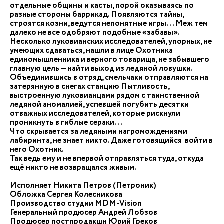
отдельные общины и касты, порой оказываясь по
разные стороны баррикад. Появляются тайны,
строятся козни, ведутся непонятные игры... Меж тем
далеко не все одобряют подобные «забавы».
Несколько луковианских исследователей, упорных, не
умеющих сдаваться, нашли в лице Охотника
единомышленника и верного товарища, не забывшего
главную цель — найти выход из ледяной ловушки.
Объединившись в отряд, смельчаки отправляются на
затерянную в снегах станцию Пытливость,
выстроенную луковианцами рядом с таинственной
ледяной аномалией, успевшей погубить десятки
отважных исследователей, которые рискнули
проникнуть в гиблые сераки...
Что скрывается за ледяными нагромождениями
лабиринта, не знает никто. Даже готовящийся войти в
него Охотник.
Так ведь ему и не впервой отправляться туда, откуда
ещё никто не возвращался живым.
Исполняет Никита Петров (Петроник)
Обложка Сергея Колесникова
Производство студии MDM-Vision
Генеральный продюсер Андрей Лобзов
Продюсер постпродакшн Юрий Греков