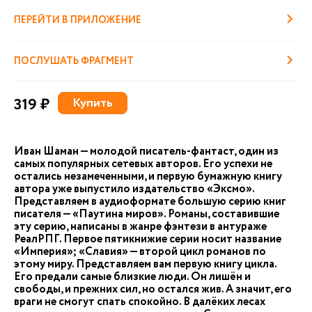
ПЕРЕЙТИ В ПРИЛОЖЕНИЕ
ПОСЛУШАТЬ ФРАГМЕНТ
319 ₽
Купить
Иван Шаман — молодой писатель-фантаст, один из
самых популярных сетевых авторов. Его успехи не
остались незамеченными, и первую бумажную книгу
автора уже выпустило издательство «Эксмо».
Представляем в аудиоформате большую серию книг
писателя — «Паутина миров». Романы, составившие
эту серию, написаны в жанре фэнтези в антураже
РеалРПГ. Первое пятикнижие серии носит название
«Империя»; «Славия» — второй цикл романов по
этому миру. Представляем вам первую книгу цикла.
Его предали самые близкие люди. Он лишён и
свободы, и прежних сил, но остался жив. А значит, его
враги не смогут спать спокойно. В далёких лесах