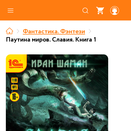
Каталог
Фантастика. Фэнтези
Где купить
Паутина миров. Славия. Книга 1
Про аудиокниги
О нас
Партнерам