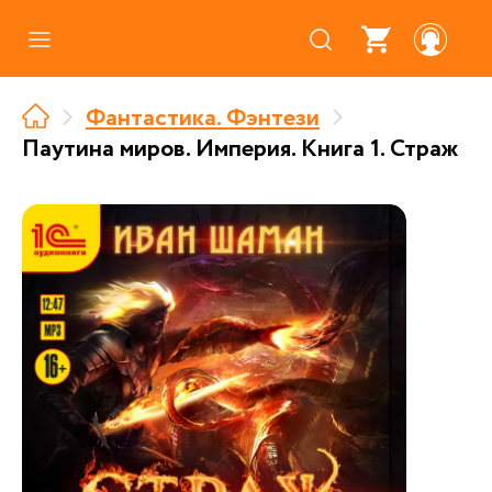
Каталог
Фантастика. Фэнтези
Где купить
Паутина миров. Империя. Книга 1. Страж
Про аудиокниги
О нас
Партнерам