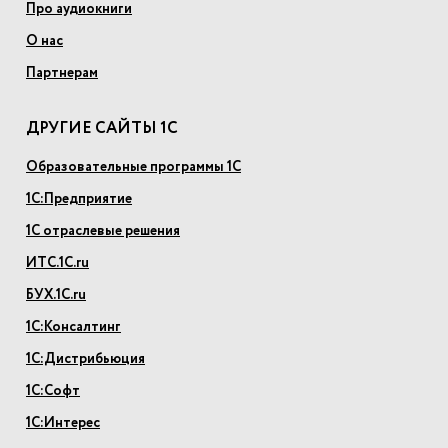
Про аудиокниги
О нас
Партнерам
ДРУГИЕ САЙТЫ 1С
Образовательные программы 1С
1С:Предприятие
1С отраслевые решения
ИТС.1С.ru
БУХ.1С.ru
1С:Консалтинг
1С:Дистрибьюция
1С:Софт
1С:Интерес