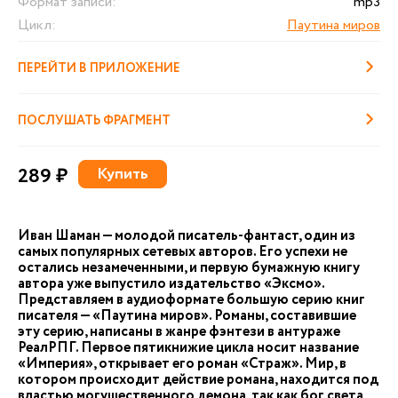
Формат записи:
mp3
Цикл:
Паутина миров
ПЕРЕЙТИ В ПРИЛОЖЕНИЕ
ПОСЛУШАТЬ ФРАГМЕНТ
289 ₽
Купить
Иван Шаман — молодой писатель-фантаст, один из
самых популярных сетевых авторов. Его успехи не
остались незамеченными, и первую бумажную книгу
автора уже выпустило издательство «Эксмо».
Представляем в аудиоформате большую серию книг
писателя — «Паутина миров». Романы, составившие
эту серию, написаны в жанре фэнтези в антураже
РеалРПГ. Первое пятикнижие цикла носит название
«Империя», открывает его роман «Страж». Мир, в
котором происходит действие романа, находится под
властью могущественного демона, так как бог света