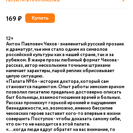
ПЕРЕЙТИ В ПРИЛОЖЕНИЕ
169 ₽
Купить
12+
Антон Павлович Чехов - знаменитый русский прозаик
и драматург, чье имя стало одним из символов
российской культуры как в нашей стране, так и за
рубежом. В жанре прозы любимый формат Чехова -
рассказ, автор несколькими точными штрихами
намечает характеры, парой реплик обрисовывает
целую ситуацию.
«Палата №6» - история доктора, который сам
становится пациентом. Опыт работы земским врачом
позволил писателю предельно достоверно описать
быт больницы, взаимоотношения врачей и больных.
Рассказ проникнут горькой иронией и ощущением
безнадежности, но, возможно, именно бессилие
чеховских героев заставит кого-то впервые в жизни
совершить Поступок - чтобы доказать самому себе,
что он-то не находится в этой палате.
«...когда люди вдруг обратят на вас внимание, то