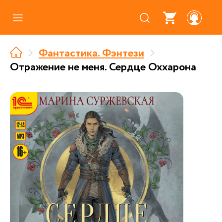
Каталог
Фантастика. Фэнтези
Где купить
Отражение не меня. Сердце Оххарона
Про аудиокниги
О нас
Партнерам