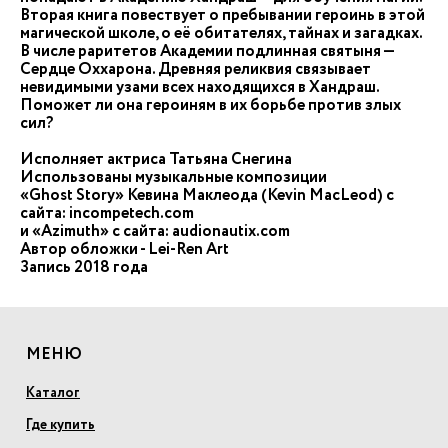
Вторая книга повествует о пребывании героинь в этой
магической школе, о её обитателях, тайнах и загадках.
В числе раритетов Академии подлинная святыня —
Сердце Оххарона. Древняя реликвия связывает
невидимыми узами всех находящихся в Хандраш.
Поможет ли она героиням в их борьбе против злых
сил?
Исполняет актриса Татьяна Снегина
Использованы музыкальные композиции
«Ghost Story» Кевина Маклеода (Kevin MacLeod) с
сайта: incompetech.com
и «Azimuth» с сайта: audionautix.com
Автор обложки - Lei-Ren Art
Запись 2018 года
МЕНЮ
Каталог
Где купить