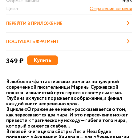
Формат записи:
mp3
Цикл:
Отражение не меня
ПЕРЕЙТИ В ПРИЛОЖЕНИЕ
ПОСЛУШАТЬ ФРАГМЕНТ
349 ₽
Купить
В любовно-фантастических романах популярной
современной писательницы Марины Суржевской
показан извилистый путь героев к своему счастью.
Глубина их чувств поражает воображение, а финал
каждой книги непременно ярок.
В цикле «Отражение не меня» рассказывается о том,
как пересекаются два мира. И это пересечение может
привести к трагическому исходу — гибели того мира,
который окажется слабее…
В первой книге цикла сёстры Лея и Незабудка
попадают в Академию Хандраш — для обучения магии.