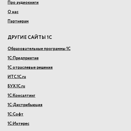
Про аудиокниги
О нас
Партнерам
ДРУГИЕ САЙТЫ 1С
Образовательные программы 1С
1С:Предприятие
1С отраслевые решения
ИТС.1С.ru
БУХ.1С.ru
1С:Консалтинг
1С:Дистрибьюция
1С:Софт
1С:Интерес