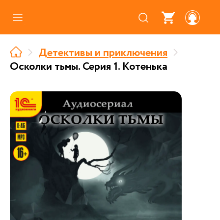
Каталог
Детективы и приключения
Где купить
Осколки тьмы. Серия 1. Котенька
Про аудиокниги
О нас
Партнерам