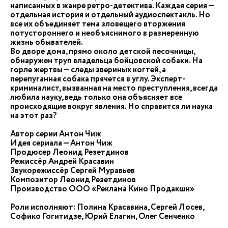
написанных в жанре ретро-детектива. Каждая серия —
отдельная история и отдельный аудиоспектакль. Но
все их объединяет тема зловещего вторжения
потустороннего и необъяснимого в размеренную
жизнь обывателей.
Во дворе дома, прямо около детской песочницы,
обнаружен труп владельца бойцовской собаки. На
горле жертвы — следы звериных когтей, а
перепуганная собака прячется в углу. Эксперт-
криминалист, вызванная на место преступления, всегда
любила науку, ведь только она объясняет все
происходящие вокруг явления. Но справится ли наука
на этот раз?
Автор серии Антон Чиж
Идея сериала — Антон Чиж
Продюсер Леонид Резетдинов
Режиссёр Андрей Красавин
Звукорежиссёр Сергей Муравьев
Композитор Леонид Резетдинов
Производство ООО «Реклама Кино Продакшн»
Роли исполняют: Полина Красавина, Сергей Лосев,
Софико Гогитидзе, Юрий Елагин, Олег Сенченко