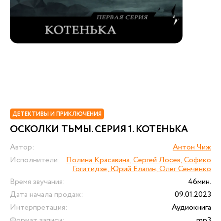
ДЕТЕКТИВЫ И ПРИКЛЮЧЕНИЯ
ОСКОЛКИ ТЬМЫ. СЕРИЯ 1. КОТЕНЬКА
Автор:
Антон Чиж
Исполнители:
Полина Красавина, Сергей Лосев, Софико
Гогитидзе, Юрий Елагин, Олег Сенченко
Время звучания:
46мин.
Дата начала продаж:
09.01.2023
Интерпретация:
Аудиокнига
Формат записи:
mp3