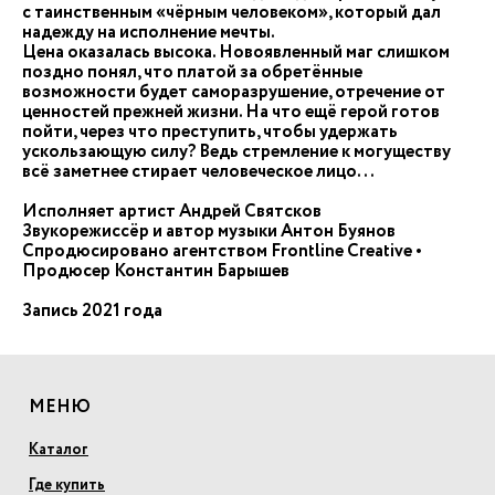
с таинственным «чёрным человеком», который дал
надежду на исполнение мечты.
Цена оказалась высока. Новоявленный маг слишком
поздно понял, что платой за обретённые
возможности будет саморазрушение, отречение от
ценностей прежней жизни. На что ещё герой готов
пойти, через что преступить, чтобы удержать
ускользающую силу? Ведь стремление к могуществу
всё заметнее стирает человеческое лицо...
Исполняет артист Андрей Святсков
Звукорежиссёр и автор музыки Антон Буянов
Спродюсировано агентством Frontline Creative •
Продюсер Константин Барышев
Запись 2021 года
МЕНЮ
Каталог
Где купить