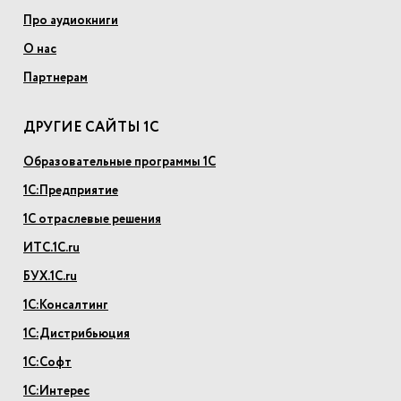
Про аудиокниги
О нас
Партнерам
ДРУГИЕ САЙТЫ 1С
Образовательные программы 1С
1С:Предприятие
1С отраслевые решения
ИТС.1С.ru
БУХ.1С.ru
1С:Консалтинг
1С:Дистрибьюция
1С:Софт
1С:Интерес