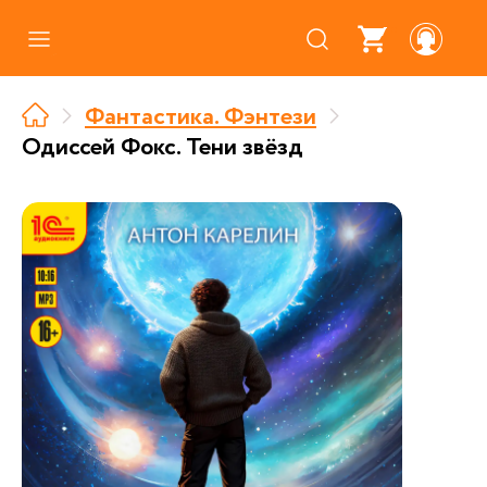
Каталог
Фантастика. Фэнтези
Где купить
Одиссей Фокс. Тени звёзд
Про аудиокниги
О нас
Партнерам