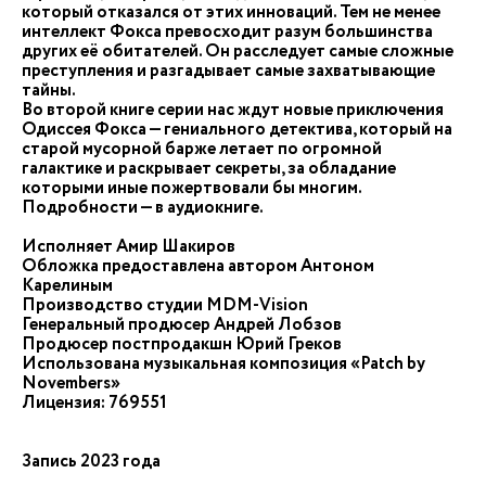
который отказался от этих инноваций. Тем не менее
интеллект Фокса превосходит разум большинства
других её обитателей. Он расследует самые сложные
преступления и разгадывает самые захватывающие
тайны.
Во второй книге серии нас ждут новые приключения
Одиссея Фокса — гениального детектива, который на
старой мусорной барже летает по огромной
галактике и раскрывает секреты, за обладание
которыми иные пожертвовали бы многим.
Подробности — в аудиокниге.
Исполняет Амир Шакиров
Обложка предоставлена автором Антоном
Карелиным
Производство студии MDM-Vision
Генеральный продюсер Андрей Лобзов
Продюсер постпродакшн Юрий Греков
Использована музыкальная композиция «Patch by
Novembers»
Лицензия: 769551
Запись 2023 года