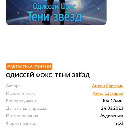
ФАНТАСТИКА. ФЭНТЕЗИ
ОДИССЕЙ ФОКС. ТЕНИ ЗВЁЗД
Автор:
Антон Карелин
Исполнители:
Амир Шакиров
Время звучания:
10ч. 17мин.
Дата начала продаж:
24.03.2023
Интерпретация:
Аудиокнига
Формат записи:
mp3