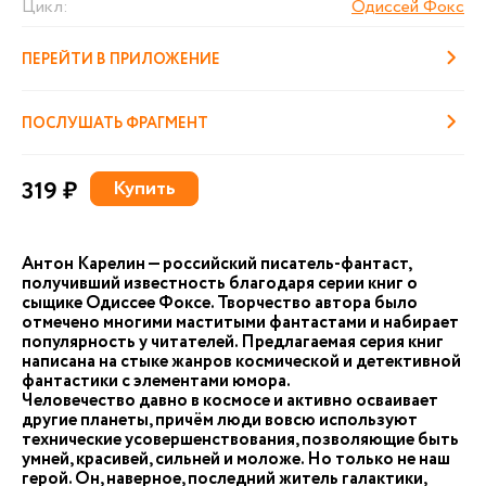
Цикл:
Одиссей Фокс
ПЕРЕЙТИ В ПРИЛОЖЕНИЕ
ПОСЛУШАТЬ ФРАГМЕНТ
319 ₽
Купить
Антон Карелин — российский писатель-фантаст,
получивший известность благодаря серии книг о
сыщике Одиссее Фоксе. Творчество автора было
отмечено многими маститыми фантастами и набирает
популярность у читателей. Предлагаемая серия книг
написана на стыке жанров космической и детективной
фантастики с элементами юмора.
Человечество давно в космосе и активно осваивает
другие планеты, причём люди вовсю используют
технические усовершенствования, позволяющие быть
умней, красивей, сильней и моложе. Но только не наш
герой. Он, наверное, последний житель галактики,