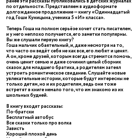
ранее эти рассказы публиковались в детских журналах
по отдельности. Представляем в аудиоформате
долгожданное продолжение — книгу «Одиннадцатый
год Гоши Куницына, ученика 5 «И» класса».
Теперь Гоша на полном серьёзе хочет стать писателем,
и у него неплохо получается, его заметки популярны.
Вы же слушали первую книгу?
Гоша мальчик обаятельный, и, даже несмотря на то,
что часто он ведёт себя не как все, его любят и ценят.
А он, кроме друзей, которым всегда стремится помочь,
очень ценит семью и даже сочинил целый сборник
сказок для младшего братика, а родителям затеял
устроить романтическое свидание. Слушайте новые
увлекательные истории, которые будут интересны не
только детям, но и их родителям, ведь они тоже
встретят в книге немало того, что им знакомо из их
школьных будней.
В книгу входят рассказы:
По-братски
Бесплатный автобус
Все сказки только про волка
Зависть
Хороший плохой день