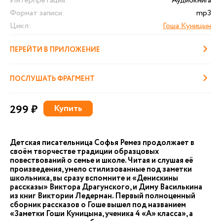
Интерпретация:
Аудиокнига
Формат записи:
mp3
Цикл:
Гоша Куницын
ПЕРЕЙТИ В ПРИЛОЖЕНИЕ
ПОСЛУШАТЬ ФРАГМЕНТ
299 ₽
Купить
Детская писательница Софья Ремез продолжает в
своём творчестве традиции образцовых
повествований о семье и школе. Читая и слушая её
произведения, умело стилизованные под заметки
школьника, вы сразу вспомните и «Денискины
рассказы» Виктора Драгунского, и Диму Василькина
из книг Виктории Ледерман. Первый полноценный
сборник рассказов о Гоше вышел под названием
«Заметки Гоши Куницына, ученика 4 «А» класса», а