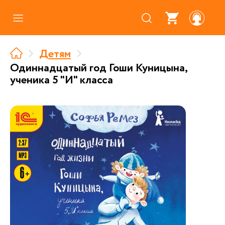
Каталог
Детям
Где купить
Одиннадцатый год Гоши Куницына,
ученика 5 "И" класса
Про аудиокниги
О нас
Партнерам