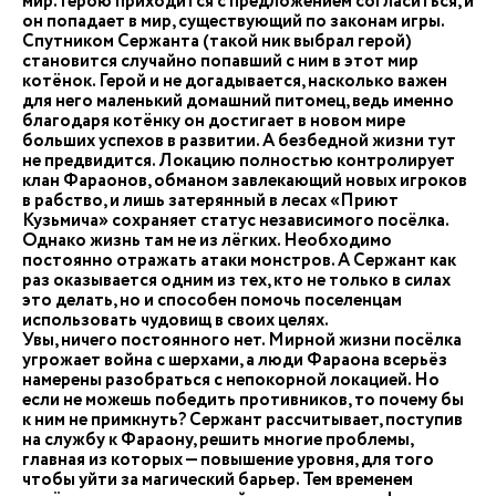
мир. Герою приходится с предложением согласиться, и
он попадает в мир, существующий по законам игры.
Спутником Сержанта (такой ник выбрал герой)
становится случайно попавший с ним в этот мир
котёнок. Герой и не догадывается, насколько важен
для него маленький домашний питомец, ведь именно
благодаря котёнку он достигает в новом мире
больших успехов в развитии. А безбедной жизни тут
не предвидится. Локацию полностью контролирует
клан Фараонов, обманом завлекающий новых игроков
в рабство, и лишь затерянный в лесах «Приют
Кузьмича» сохраняет статус независимого посёлка.
Однако жизнь там не из лёгких. Необходимо
постоянно отражать атаки монстров. А Сержант как
раз оказывается одним из тех, кто не только в силах
это делать, но и способен помочь поселенцам
использовать чудовищ в своих целях.
Увы, ничего постоянного нет. Мирной жизни посёлка
угрожает война с шерхами, а люди Фараона всерьёз
намерены разобраться с непокорной локацией. Но
если не можешь победить противников, то почему бы
к ним не примкнуть? Сержант рассчитывает, поступив
на службу к Фараону, решить многие проблемы,
главная из которых — повышение уровня, для того
чтобы уйти за магический барьер. Тем временем