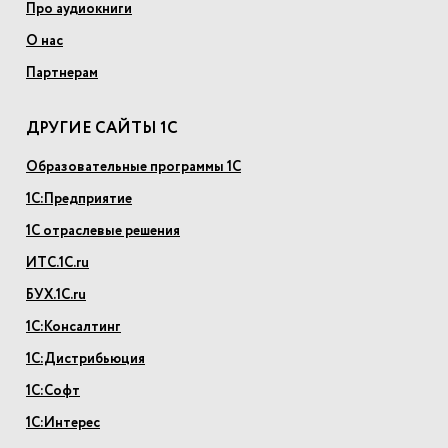
Про аудиокниги
О нас
Партнерам
ДРУГИЕ САЙТЫ 1С
Образовательные программы 1С
1С:Предприятие
1С отраслевые решения
ИТС.1С.ru
БУХ.1С.ru
1С:Консалтинг
1С:Дистрибьюция
1С:Софт
1С:Интерес