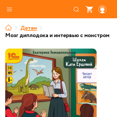
Каталог
Детям
Где купить
Мозг диплодока и интервью с монстром
Про аудиокниги
О нас
Партнерам