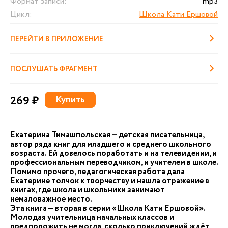
Формат записи:
mp3
Цикл:
Школа Кати Ершовой
ПЕРЕЙТИ В ПРИЛОЖЕНИЕ
ПОСЛУШАТЬ ФРАГМЕНТ
269 ₽
Купить
Екатерина Тимашпольская — детская писательница,
автор ряда книг для младшего и среднего школьного
возраста. Ей довелось поработать и на телевидении, и
профессиональным переводчиком, и учителем в школе.
Помимо прочего, педагогическая работа дала
Екатерине толчок к творчеству и нашла отражение в
книгах, где школа и школьники занимают
немаловажное место.
Эта книга — вторая в серии «Школа Кати Ершовой».
Молодая учительница начальных классов и
предположить не могла, сколько приключений ждёт