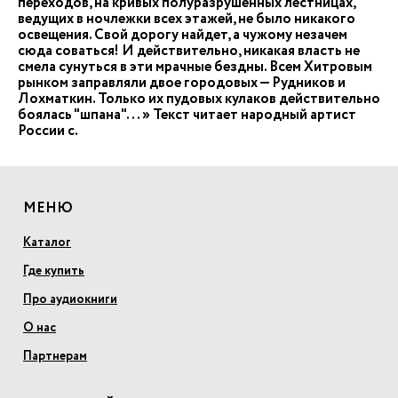
переходов, на кривых полуразрушенных лестницах,
ведущих в ночлежки всех этажей, не было никакого
освещения. Свой дорогу найдет, а чужому незачем
сюда соваться! И действительно, никакая власть не
смела сунуться в эти мрачные бездны. Всем Хитровым
рынком заправляли двое городовых — Рудников и
Лохматкин. Только их пудовых кулаков действительно
боялась "шпана"... » Текст читает народный артист
России с.
МЕНЮ
Каталог
Где купить
Про аудиокниги
О нас
Партнерам