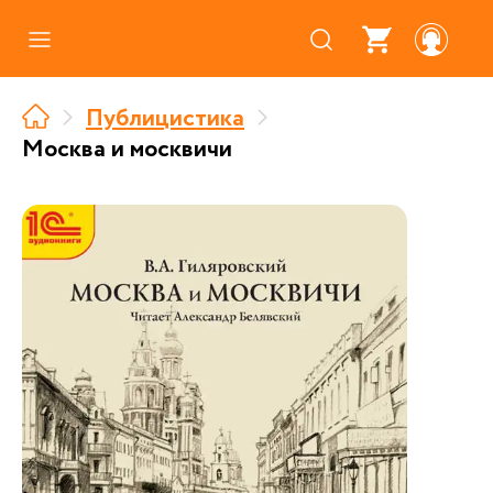
Каталог
Публицистика
Где купить
Москва и москвичи
Про аудиокниги
О нас
Партнерам