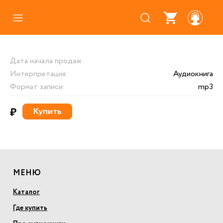
Каталог
Дата начала продаж:
Где купить
Интерпретация:
Аудиокнига
Про аудиокниги
Формат записи:
mp3
О нас
₽
Купить
Партнерам
МЕНЮ
Каталог
Где купить