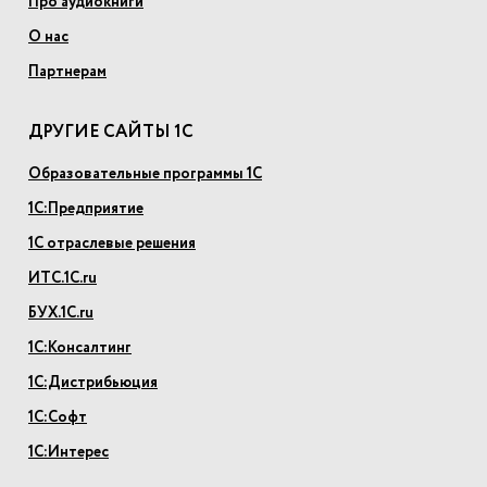
Про аудиокниги
О нас
Партнерам
ДРУГИЕ САЙТЫ 1С
Образовательные программы 1С
1С:Предприятие
1С отраслевые решения
ИТС.1С.ru
БУХ.1С.ru
1С:Консалтинг
1С:Дистрибьюция
1С:Софт
1С:Интерес