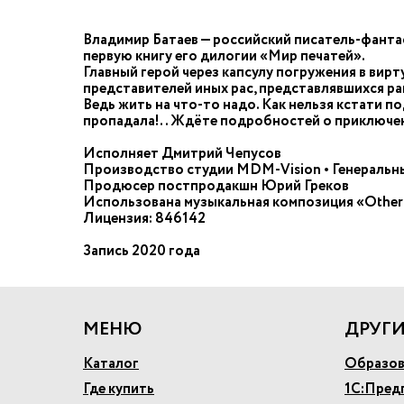
Владимир Батаев — российский писатель-фанта
первую книгу его дилогии «Мир печатей».
Главный герой через капсулу погружения в вир
представителей иных рас, представлявшихся ран
Ведь жить на что-то надо. Как нельзя кстати п
пропадала!.. Ждёте подробностей о приключен
Исполняет Дмитрий Чепусов
Производство студии MDM-Vision • Генераль
Продюсер постпродакшн Юрий Греков
Использована музыкальная композиция «Other 
Лицензия: 846142
Запись 2020 года
МЕНЮ
ДРУГИ
Каталог
Образов
Где купить
1С:Пред