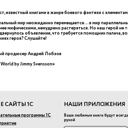
ст, известный книгами в жанре боевого фэнтези с элемент
туальный мир неожиданно перемещается... в мир параллельны
ее мифическими, немудрено растеряться. Но наш герой не та
одвернулось объявление, что требуется помощник палача, во
иях героя? Слушайте!
ный продюсер Андрей Лобзов
World by Jimmy Svensson»
Е САЙТЫ 1С
НАШИ ПРИЛОЖЕНИЯ
ательные программы 1С
Ваши любимые книги будут всегд
рукой
приятие