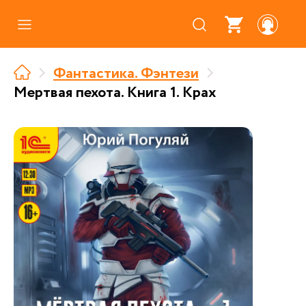
Каталог
Фантастика. Фэнтези
Где купить
Мертвая пехота. Книга 1. Крах
Про аудиокниги
О нас
Партнерам