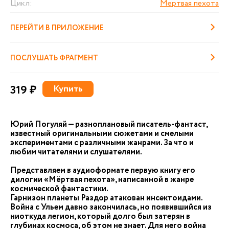
Цикл:
Мертвая пехота
ПЕРЕЙТИ В ПРИЛОЖЕНИЕ
ПОСЛУШАТЬ ФРАГМЕНТ
319 ₽
Купить
Юрий Погуляй — разноплановый писатель-фантаст,
известный оригинальными сюжетами и смелыми
экспериментами с различными жанрами. За что и
любим читателями и слушателями.
Представляем в аудиоформате первую книгу его
дилогии «Мёртвая пехота», написанной в жанре
космической фантастики.
Гарнизон планеты Раздор атакован инсектоидами.
Война с Ульем давно закончилась, но появившийся из
ниоткуда легион, который долго был затерян в
глубинах космоса, об этом не знает. Для него война