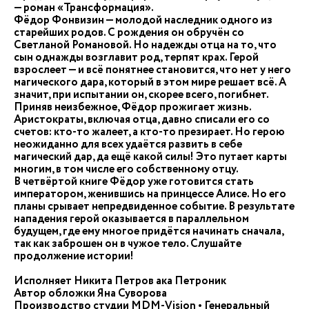
— роман «Трансформация».
Фёдор Фонвизин — молодой наследник одного из
старейших родов. С рождения он обручён со
Светланой Романовой. Но надежды отца на то, что
сын однажды возглавит род, терпят крах. Герой
взрослеет — и всё понятнее становится, что нет у него
магического дара, который в этом мире решает всё. А
значит, при испытании он, скорее всего, погибнет.
Приняв неизбежное, Фёдор прожигает жизнь.
Аристократы, включая отца, давно списали его со
счетов: кто-то жалеет, а кто-то презирает. Но герою
неожиданно для всех удаётся развить в себе
магический дар, да ещё какой силы! Это путает карты
многим, в том числе его собственному отцу.
В четвёртой книге Фёдор уже готовится стать
императором, женившись на принцессе Алисе. Но его
планы срывает непредвиденное событие. В результате
нападения герой оказывается в параллельном
будущем, где ему многое придётся начинать сначала,
так как заброшен он в чужое тело. Слушайте
продолжение истории!
Исполняет Никита Петров ака Петроник
Автор обложки Яна Суворова
Производство студии MDM-Vision • Генеральный