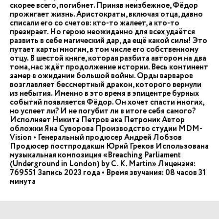
скорее всего, погибнет. Приняв неизбежное, Фёдор
прожигает жизнь. Аристократы, включая отца, давно
списали его со счетов: кто-то жалеет, а кто-то
презирает. Но герою неожиданно для всех удаётся
развить в себе магический дар, да ещё какой силы! Это
путает карты многим, в том числе его собственному
отцу. В шестой книге, которая разбита автором на два
тома, нас ждёт продолжение истории. Весь континент
замер в ожидании большой войны. Орды варваров
возглавляет бессмертный дракон, которого вернули
из небытия. Именно в это время в эпицентре бурных
событий появляется Фёдор. Он хочет спасти многих,
но успеет ли? И не погубит ли в итоге себя самого?
Исполняет Никита Петров ака Петроник Автор
обложки Яна Суворова Производство студии MDM-
Vision • Генеральный продюсер Андрей Лобзов
Продюсер постпродакшн Юрий Греков Использована
музыкальная композиция «Breaching Parliament
(Underground in London) by C. K. Martin» Лицензия:
769551 Запись 2023 года • Время звучания: 08 часов 31
минута