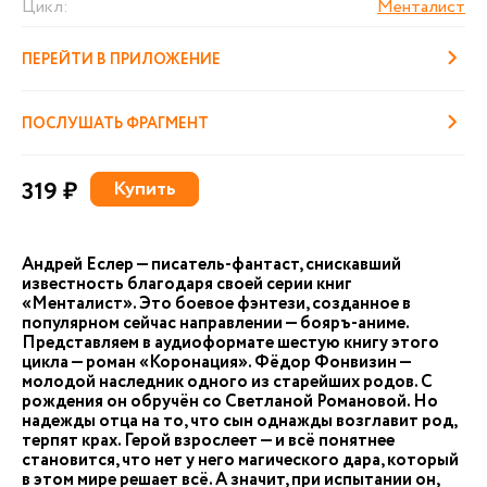
Цикл:
Менталист
ПЕРЕЙТИ В ПРИЛОЖЕНИЕ
ПОСЛУШАТЬ ФРАГМЕНТ
319 ₽
Купить
Андрей Еслер — писатель-фантаст, снискавший
известность благодаря своей серии книг
«Менталист». Это боевое фэнтези, созданное в
популярном сейчас направлении — бояръ-аниме.
Представляем в аудиоформате шестую книгу этого
цикла — роман «Коронация». Фёдор Фонвизин —
молодой наследник одного из старейших родов. С
рождения он обручён со Светланой Романовой. Но
надежды отца на то, что сын однажды возглавит род,
терпят крах. Герой взрослеет — и всё понятнее
становится, что нет у него магического дара, который
в этом мире решает всё. А значит, при испытании он,