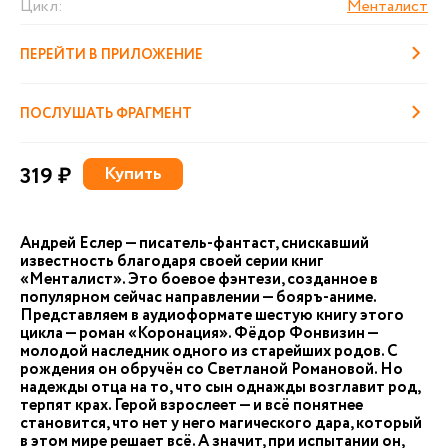
Цикл:
Менталист
ПЕРЕЙТИ В ПРИЛОЖЕНИЕ
ПОСЛУШАТЬ ФРАГМЕНТ
319 ₽
Купить
Андрей Еслер — писатель-фантаст, снискавший
известность благодаря своей серии книг
«Менталист». Это боевое фэнтези, созданное в
популярном сейчас направлении — бояръ-аниме.
Представляем в аудиоформате шестую книгу этого
цикла — роман «Коронация». Фёдор Фонвизин —
молодой наследник одного из старейших родов. С
рождения он обручён со Светланой Романовой. Но
надежды отца на то, что сын однажды возглавит род,
терпят крах. Герой взрослеет — и всё понятнее
становится, что нет у него магического дара, который
в этом мире решает всё. А значит, при испытании он,