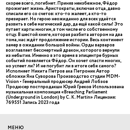
скорее всего, погибнет. Приняв неизбежное, Фёдор
прожигает жизнь. Аристократы, включая отца, давно
списали его со счетов: кто-то жалеет, а кто-то
презирает. Но герою неожиданно для всех удаётся
развить в себе магический дар, да ещё какой силы! Это
путает карты многим, в том числе его собственному
отцу. В шестой книге, которая разбита автором на два
тома, нас ждёт продолжение истории. Весь континент
замер в ожидании большой войны. Орды варваров
возглавляет бессмертный дракон, которого вернули
из небытия. Именно в это время в эпицентре бурных
событий появляется Фёдор. Он хочет спасти многих,
но успеет ли? И не погубит ли в итоге себя самого?
Исполняет Никита Петров ака Петроник Автор
обложки Яна Суворова Производство студии MDM-
Vision • Генеральный продюсер Андрей Лобзов
Продюсер постпродакшн Юрий Греков Использована
музыкальная композиция «Breaching Parliament
(Underground in London) by C. K. Martin» Лицензия:
769551 Запись 2023 года
МЕНЮ