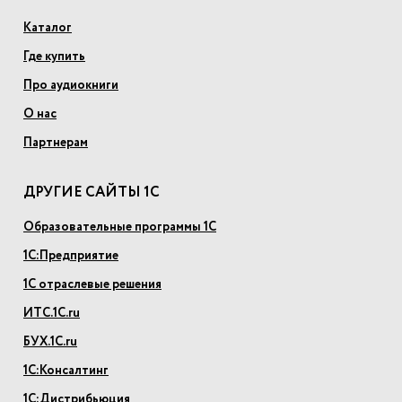
Каталог
Где купить
Про аудиокниги
О нас
Партнерам
ДРУГИЕ САЙТЫ 1С
Образовательные программы 1С
1С:Предприятие
1С отраслевые решения
ИТС.1С.ru
БУХ.1С.ru
1С:Консалтинг
1С:Дистрибьюция