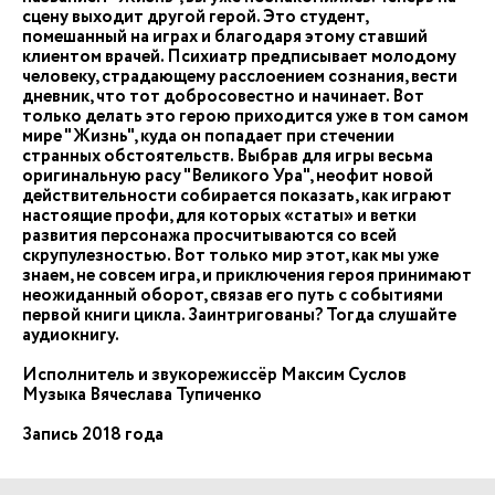
сцену выходит другой герой. Это студент,
помешанный на играх и благодаря этому ставший
клиентом врачей. Психиатр предписывает молодому
человеку, страдающему расслоением сознания, вести
дневник, что тот добросовестно и начинает. Вот
только делать это герою приходится уже в том самом
мире "Жизнь", куда он попадает при стечении
странных обстоятельств. Выбрав для игры весьма
оригинальную расу "Великого Ура", неофит новой
действительности собирается показать, как играют
настоящие профи, для которых «статы» и ветки
развития персонажа просчитываются со всей
скрупулезностью. Вот только мир этот, как мы уже
знаем, не совсем игра, и приключения героя принимают
неожиданный оборот, связав его путь с событиями
первой книги цикла. Заинтригованы? Тогда слушайте
аудиокнигу.
Исполнитель и звукорежиссёр Максим Суслов
Музыка Вячеслава Тупиченко
Запись 2018 года