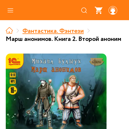
Каталог
Фантастика. Фэнтези
Где купить
Марш анонимов. Книга 2. Второй аноним
Про аудиокниги
О нас
Партнерам