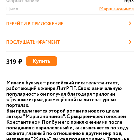
Формат записи:
mp3
Цикл:
Марш анонимов
ПЕРЕЙТИ В ПРИЛОЖЕНИЕ
ПОСЛУШАТЬ ФРАГМЕНТ
319 ₽
Купить
Михаил Булыух — российский писатель-фантаст,
работающий в жанре ЛитРПГ. Свою изначальную
популярность он получил благодаря трилогии
«Грязные игры», размещённой на литературных
порталах.
Вам предлагается второй роман из нового цикла
автора "Марш анонимов". С рыцарем-крестоносцем
Константином Полбу и его приключениями после
попадания в параллельный и, как выясняется по ходу
сюжета, главный по отношению к другим мир под
названием "Жизнь", вы уже познакомились. Теперь на