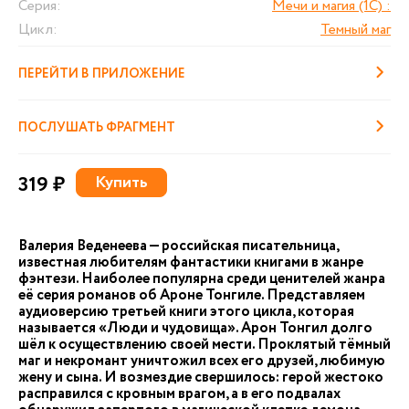
Серия:
Мечи и магия (1C) :
Цикл:
Темный маг
ПЕРЕЙТИ В ПРИЛОЖЕНИЕ
ПОСЛУШАТЬ ФРАГМЕНТ
319 ₽
Купить
Валерия Веденеева — российская писательница,
известная любителям фантастики книгами в жанре
фэнтези. Наиболее популярна среди ценителей жанра
её серия романов об Ароне Тонгиле. Представляем
аудиоверсию третьей книги этого цикла, которая
называется «Люди и чудовища». Арон Тонгил долго
шёл к осуществлению своей мести. Проклятый тёмный
маг и некромант уничтожил всех его друзей, любимую
жену и сына. И возмездие свершилось: герой жестоко
расправился с кровным врагом, а в его подвалах