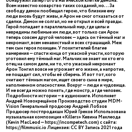
обнаружил запертого в магической клетке демона.
Всем известно коварство таких созданий, но... За
свободу демон пообещал герою, что близкие ему
люди вновь будут живы, и Арон не смог отказаться от
сделки. Демон не солгал, но не открыл и всей правды.
Герой попадает в параллельный мир, где целы и
невредимы любимые им люди, вот только сам Арон
теперь совсем другой человек — здесь он тёмный маг и
некромант, всем ненавистный и всех страшащий. Меж
тем сын героя похищен. У похитителей благие
намерения — спасти юнца от ужасной участи, которую
уготовил ему тёмный маг. Мальчик не знает ни кто его
отец на самом деле, ни то, что ужасный некромант
Арон Тонгил вовсе не угрожает его жизни, а напротив,
не пощадит сил, чтобы её сберечь. И вот тот, кого
считают тёмным магом, ищет своего сына в мире,
наполненном опасностями. Вокруг — люди и чудовища.
И не всегда можно понять, где монстр, а где человек.
Подробности истории — в аудиокниге. Исполняет
Андрей Новокрещёнов Производство студии MDM-
Vision Генеральный продюсер Андрей Лобзов
Продюсер постпродакшн Юрий Греков Использована
музыкальная композиция «Killers» Кевина Маклеода
(Kevin MacLeod — https://incompetech.com) с сайта:
https://filmmusic.io Лицензия: CC BY Запись 2021 года