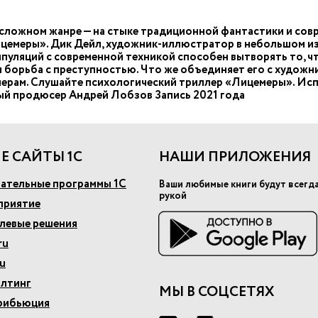
сложном жанре — на стыке традиционной фантастики и сов
цемеры». Дик Дейл, художник-иллюстратор в небольшом из
пуляций с современной техникой способен вытворять то, ч
ни борьба с преступностью. Что же объединяет его с худож
ечерам. Слушайте психологический триллер «Лицемеры». Ис
ый продюсер Андрей Лобзов Запись 2021 года
Е САЙТЫ 1С
НАШИ ПРИЛОЖЕНИЯ
ательные программы 1С
Ваши любимые книги будут всегд
рукой
приятие
слевые решения
ru
u
алтинг
МЫ В СОЦСЕТЯХ
рибьюция