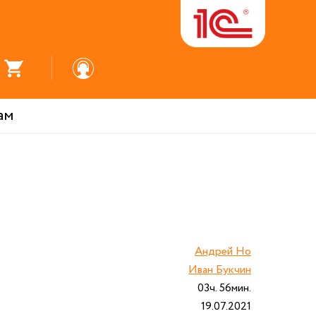
ам
Андрей Но
Иван Букчин
03ч. 56мин.
19.07.2021