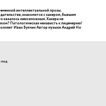
ременной интеллектуальной прозы.
дательстве, знакомится с хакером, бывшим
то казалось невозможным. Хакера не
ником? Патологическая ненависть к лицемерию!
полняет Иван Букчин Автор музыки Андрей Но
а под