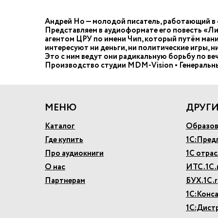
Андрей Но — молодой писатель, работающий в 
Представляем в аудиоформате его повесть «Ли
агентом ЦРУ по имени Чип, который путём мани
интересуют ни деньги, ни политические игры, 
Это с ним ведут они радикальную борьбу по в
Производство студии MDM-Vision • Генеральн
МЕНЮ
ДРУГИ
Каталог
Образов
Где купить
1С:Пред
Про аудиокниги
1С отра
О нас
ИТС.1С.
Партнерам
БУХ.1С.r
1С:Конс
1С:Дист