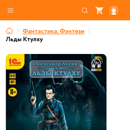
Каталог
Фантастика. Фэнтези
Где купить
Льды Ктулху
Про аудиокниги
О нас
Партнерам