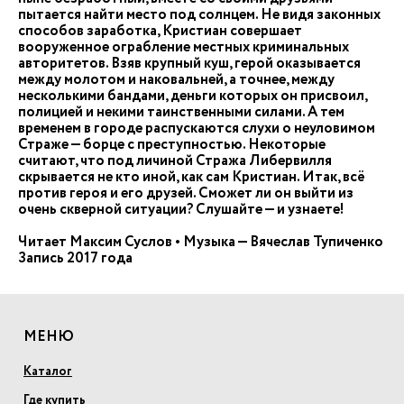
пытается найти место под солнцем. Не видя законных
способов заработка, Кристиан совершает
вооруженное ограбление местных криминальных
авторитетов. Взяв крупный куш, герой оказывается
между молотом и наковальней, а точнее, между
несколькими бандами, деньги которых он присвоил,
полицией и некими таинственными силами. А тем
временем в городе распускаются слухи о неуловимом
Страже — борце с преступностью. Некоторые
считают, что под личиной Стража Либервилля
скрывается не кто иной, как сам Кристиан. Итак, всё
против героя и его друзей. Сможет ли он выйти из
очень скверной ситуации? Слушайте — и узнаете!
Читает Максим Суслов • Музыка — Вячеслав Тупиченко
Запись 2017 года
МЕНЮ
Каталог
Где купить