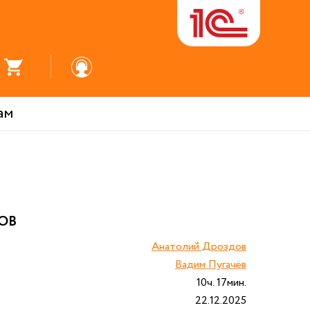
ам
ОВ
Анатолий Дроздов
Вадим Пугачёв
10ч. 17мин.
22.12.2025