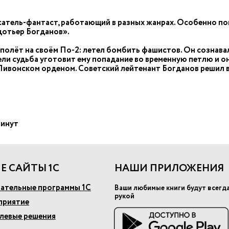
тель-фантаст, работающий в разных жанрах. Особенно поп
дотьер Богданов».
олёт на своём По-2: летел бомбить фашистов. Он сознавал
ли судьба уготовит ему попадание во временную петлю и он 
с Ливонском орденом. Советский лейтенант Богданов решил
минут
Е САЙТЫ 1С
НАШИ ПРИЛОЖЕНИЯ
ательные программы 1С
Ваши любимые книги будут всегд
рукой
приятие
слевые решения