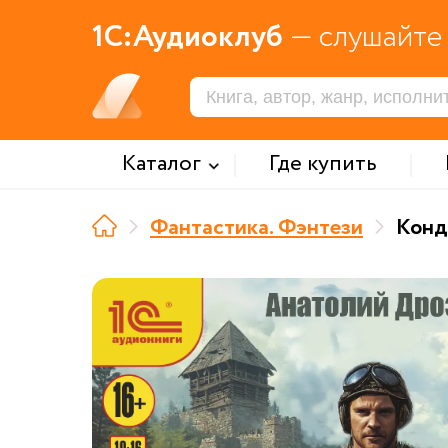
1С:Аудиоклуб
— слушайте 
Каталог
Где купить
Фантастика. Фэнтези
Конд