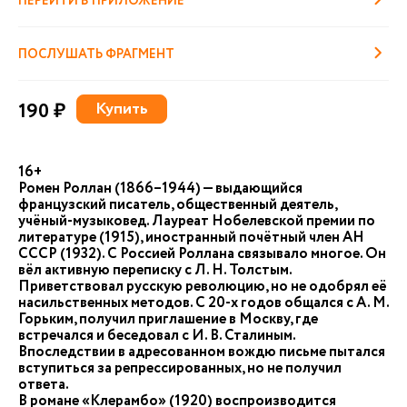
ПЕРЕЙТИ В ПРИЛОЖЕНИЕ
ПОСЛУШАТЬ ФРАГМЕНТ
190 ₽
Купить
16+
Ромен Роллан (1866–1944) — выдающийся
французский писатель, общественный деятель,
учёный-музыковед. Лауреат Нобелевской премии по
литературе (1915), иностранный почётный член АН
СССР (1932). С Россией Роллана связывало многое. Он
вёл активную переписку с Л. Н. Толстым.
Приветствовал русскую революцию, но не одобрял её
насильственных методов. С 20-х годов общался с А. М.
Горьким, получил приглашение в Москву, где
встречался и беседовал с И. В. Сталиным.
Впоследствии в адресованном вождю письме пытался
вступиться за репрессированных, но не получил
ответа.
В романе «Клерамбо» (1920) воспроизводится