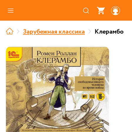
Каталог
Зарубежная классика
Клерамбо
Где купить
Про аудиокниги
О нас
Партнерам