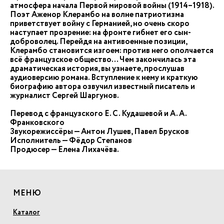
атмосфера начала Первой мировой войны (1914–1918).
Поэт Аженор Клерамбо на волне патриотизма
приветствует войну с Германией, но очень скоро
наступает прозрение: на фронте гибнет его сын-
доброволец. Перейдя на антивоенные позиции,
Клерамбо становится изгоем: против него ополчается
всё французское общество… Чем закончилась эта
драматическая история, вы узнаете, прослушав
аудиоверсию романа. Вступление к нему и краткую
биографию автора озвучил известный писатель и
журналист Сергей Шаргунов.
Перевод с французского Е. С. Кудашевой и А. А.
Франковского
Звукорежиссёры — Антон Лушев, Павел Брусков
Исполнитель — Фёдор Степанов
Продюсер — Елена Лихачёва.
МЕНЮ
Каталог