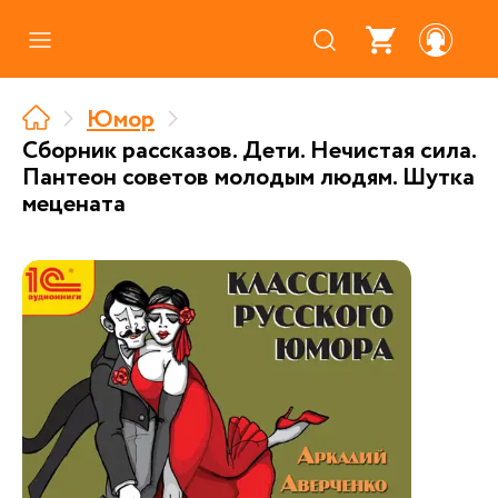
Каталог
Юмор
Где купить
Сборник рассказов. Дети. Нечистая сила.
Пантеон советов молодым людям. Шутка
Про аудиокниги
мецената
О нас
Партнерам