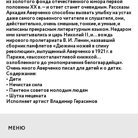
из золотого фонда отечественного юмора первой
половины XX в. — и ответ станет очевидным. Рассказы
Аркадия Аверченко способны вызвать улыбку на устах
даже самого серьезного читателя и слушателя, они,
действительно, очень смешные, тонкие, и умные, и
написаны прекрасным литературным языком. Недаром
ими зачитывались и царь Николай II, и… вождь
мирового пролетариата В. И. Ленин, назвавший
сборник памфлетов «Дюжина ножей в спину
революции», выпущенный Аверченко в 1921 г. в
Париже, «высокоталантливой книжкой…
озлобленного до умопомрачения белогвардейца».
Очень много Аверченко писал для детей и о детях.
Содержание:
• Дети
• Нечистая сила
• Пантеон советов молодым людям
• Шутка мецената
Исполняет артист Владимир Герасимов
МЕНЮ