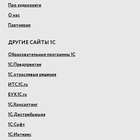
Про аудиокниги
О нас
Партнерам
ДРУГИЕ САЙТЫ 1С
Образовательные программы 1С
1С:Предприятие
1С отраслевые решения
ИТС.1С.ru
БУХ.1С.ru
1С:Консалтинг
1С:Дистрибьюция
1С:Софт
1С:Интерес