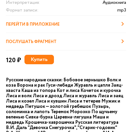
Интерпретация:
Аудиокнига
Формат записи:
mp3
ПЕРЕЙТИ В ПРИЛОЖЕНИЕ
ПОСЛУШАТЬ ФРАГМЕНТ
120 ₽
Купить
Русские народные сказки: Бобовое зернышко Волк и
коза Ворона и рак Гуси-лебеди Журавль и цапля Заяц-
хваста Каша из топора Кот и лиса Кочеток и курочка
Лиса и волк Лиса и дрозд Лиса и журавль Лиса и заяц
Лиса и козел Лиса и кувшин Лиса и тетерев Мужик и
медведь Петушок — золотой гребешок Пузырь,
соломинка и лапоть Теремок Морозко По щучьему
веленью Сивка-бурка Царевна-лягушка Маша и
медведь Крошечка-хаврошечка Русская литература
В.И. Даль "Девочка Снегурочка", "Старик-годовик"