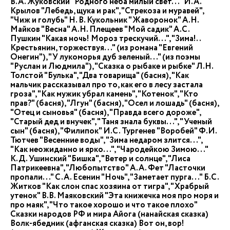
В.А. Жуковский "Родного неба милый свет..." И.А.
Крылов "Лебедь, щука и рак", "Стрекоза и муравей",
"Чиж и голубь" Н. В. Кукольник "Жаворонок" А.Н.
Майков "Весна" А.Н. Плещеев "Мой садик" А.С.
Пушкин "Какая ночь! Мороз трескучий...", "Зима!..
Крестьянин, торжествуя..." (из романа "Евгений
Онегин"), "У лукоморья дуб зеленый..." (из поэмы
"Руслан и Людмила"), "Сказка о рыбаке и рыбке" Л.Н.
Толстой "Булька", "Два товарища" (басня), "Как
мальчик рассказывал про то, как его в лесу застала
гроза", "Как мужик убрал камень", "Котенок", "Кто
прав?" (басня), "Лгун" (басня), "Осел и лошадь" (басня),
"Отец и сыновья" (басня), "Правда всего дороже",
"Старый дед и внучек", "Таня знала буквы...", "Ученый
сын" (басня), "Филипок" И.С. Тургенев "Воробей" Ф.И.
Тютчев "Весенние воды", "Зима недаром злится...",
"Как неожиданно и ярко...", "Чародейкою Зимою..."
К.Д. Ушинский "Бишка", "Ветер и солнце", "Лиса
Патрикеевна", "Любопытство" А.А. Фет "Ласточки
пропали..." С.А. Есенин "Ночь", "Заметает пурга..." Б.С.
Житков "Как слон спас хозяина от тигра", "Храбрый
утенок" В.В. Маяковский "Эта книжечка моя про моря и
про маяк", "Что такое хорошо и что такое плохо"
Сказки народов РФ и мира Айога (нанайская сказка)
Волк-ябедник (афганская сказка) Вот он, вор!