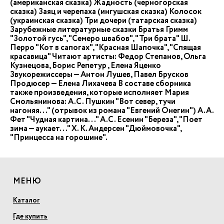
(американская сказка) Жадность (черногорская
сказка) Заяц и черепаха (ингушская сказка) Колосок
(украинская сказка) Три дочери (татарская сказка)
Зарубежные литературные сказки Братья Гримм
"Золотой гусь", "Семеро швабов", "Три брата" Ш.
Перро "Кот в сапогах", "Красная Шапочка", "Спящая
красавица" Читают артисты: Федор Степанов, Ольга
Кузнецова, Борис Репетур , Елена Яценко
Звукорежиссеры — Антон Лушев, Павел Брусков
Продюсер — Елена Лихачева В составе сборника
также произведения, которые исполняет Мария
Смольянинова: А.С. Пушкин "Вот север, тучи
нагоняя..." (отрывок из романа "Евгений Онегин") А.А.
Фет "Чудная картина..." А.С. Есенин "Береза", "Поет
зима — аукает..." Х. К. Андерсен "Дюймовочка",
"Принцесса на горошине".
МЕНЮ
Каталог
Где купить