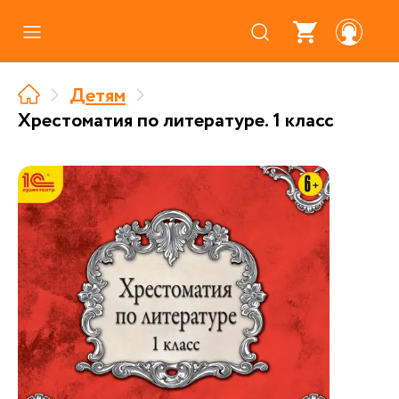
Каталог
Детям
Где купить
Хрестоматия по литературе. 1 класс
Про аудиокниги
О нас
Партнерам