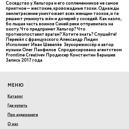
Соседство у Хельгора и его соплеменников не самое
приятное — жестокие, кровожадные тзохи. Однажды
землетрясение уничтожает всех женщин тзохов, и те
решают умыкнуть жён и дочерей у соседей. Как назло,
бо льшая часть воинов Синей реки отправилась на
охоту. Что предпримет Хельгор? Что
противопоставит врагам? Хотите знать? Слушайте!
Перевёл с французского Александр Лидин
Исполняет Иван Шевелёв Звукорежиссёр и автор
музыки Олег Панфилов Спродюсировано агентством
Frontline Creativev Продюсер Константин Барышев
Запись 2017 года
МЕНЮ
Каталог
Где купить
Про аудиокниги
О нас