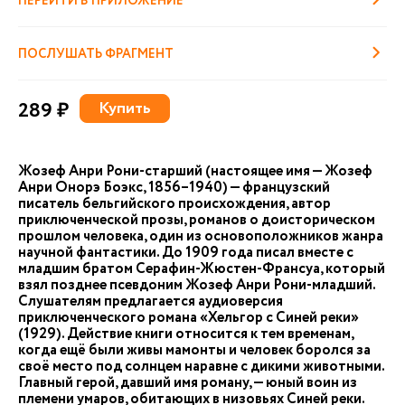
ПЕРЕЙТИ В ПРИЛОЖЕНИЕ
ПОСЛУШАТЬ ФРАГМЕНТ
289 ₽
Купить
Жозеф Анри Рони-старший (настоящее имя — Жозеф
Анри Онорэ Боэкс, 1856–1940) — французский
писатель бельгийского происхождения, автор
приключенческой прозы, романов о доисторическом
прошлом человека, один из основоположников жанра
научной фантастики. До 1909 года писал вместе с
младшим братом Серафин-Жюстен-Франсуа, который
взял позднее псевдоним Жозеф Анри Рони-младший.
Слушателям предлагается аудиоверсия
приключенческого романа «Хельгор с Синей реки»
(1929). Действие книги относится к тем временам,
когда ещё были живы мамонты и человек боролся за
своё место под солнцем наравне с дикими животными.
Главный герой, давший имя роману, — юный воин из
племени умаров, обитающих в низовьях Синей реки.